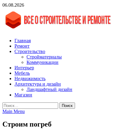
Skip
06.08.2026
to
content
vgasa.ru
Строительный журнал. Всё о строительстве и ремонтах
Главная
Ремонт
Строительство
Стройматериалы
Коммуникации
Интерьер
Мебель
Недвижимость
Архитектура и дизайн
Ландшафтный дизайн
Магазин
Найти:
Main Menu
Строим погреб