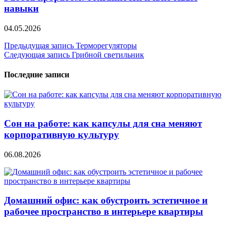
навыки
04.05.2026
Навигация
Предыдущая запись
Терморегуляторы
Следующая запись
Грибной светильник
по
записям
Последние записи
Сон на работе: как капсулы для сна меняют
корпоративную культуру
06.08.2026
Домашний офис: как обустроить эстетичное и
рабочее пространство в интерьере квартиры