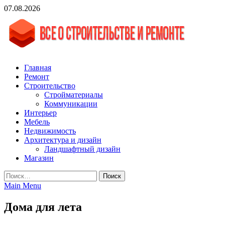
Skip
07.08.2026
to
content
vgasa.ru
Строительный журнал. Всё о строительстве и ремонтах
Главная
Ремонт
Строительство
Стройматериалы
Коммуникации
Интерьер
Мебель
Недвижимость
Архитектура и дизайн
Ландшафтный дизайн
Магазин
Найти:
Main Menu
Дома для лета