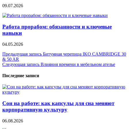
09.07.2026
Работа прорабом: обязанности и ключевые
навыки
04.05.2026
Навигация
Предыдущая запись
Битумная черепица IKO CAMBRIDGE 30
& 50 AR
по
Следующая запись
Влияния времени в мебельном ателье
записям
Последние записи
Сон на работе: как капсулы для сна меняют
корпоративную культуру
06.08.2026