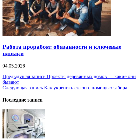
Работа прорабом: обязанности и ключевые
навыки
04.05.2026
Навигация
Предыдущая запись
Проекты деревянных домов — какие они
бывают
по
Следующая запись
Как укрепить склон с помощью забора
записям
Последние записи