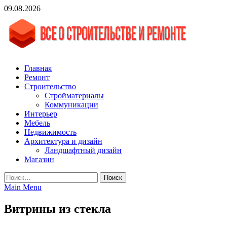
Skip
09.08.2026
to
content
vgasa.ru
Строительный журнал. Всё о строительстве и ремонтах
Главная
Ремонт
Строительство
Стройматериалы
Коммуникации
Интерьер
Мебель
Недвижимость
Архитектура и дизайн
Ландшафтный дизайн
Магазин
Найти:
Main Menu
Витрины из стекла