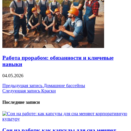
Работа прорабом: обязанности и ключевые
навыки
04.05.2026
Навигация
Предыдущая запись
Домашние бассейны
Следующая запись
Краски
по
записям
Последние записи
Сон на работе: как капсулы для сна меняют