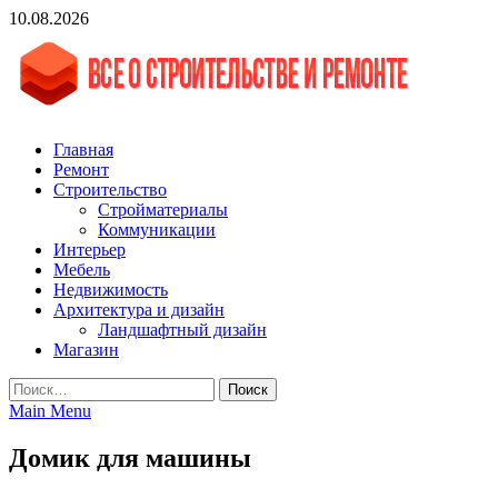
Skip
10.08.2026
to
content
vgasa.ru
Строительный журнал. Всё о строительстве и ремонтах
Главная
Ремонт
Строительство
Стройматериалы
Коммуникации
Интерьер
Мебель
Недвижимость
Архитектура и дизайн
Ландшафтный дизайн
Магазин
Найти:
Main Menu
Домик для машины