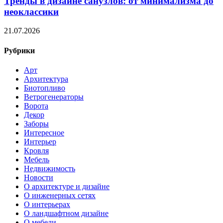
Тренды в дизайне санузлов: от минимализма до
неоклассики
21.07.2026
Рубрики
Арт
Архитектура
Биотопливо
Ветрогенераторы
Ворота
Декор
Заборы
Интересное
Интерьер
Кровля
Мебель
Недвижимость
Новости
О архитектуре и дизайне
О инженерных сетях
О интерьерах
О ландшафтном дизайне
О мебели