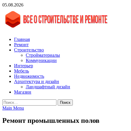
Skip
05.08.2026
to
content
vgasa.ru
Строительный журнал. Всё о строительстве и ремонтах
Главная
Ремонт
Строительство
Стройматериалы
Коммуникации
Интерьер
Мебель
Недвижимость
Архитектура и дизайн
Ландшафтный дизайн
Магазин
Найти:
Main Menu
Ремонт промышленных полов