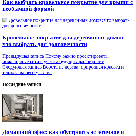
Как выбрать кровельное покрытие для крыши с
необычной формой
Кровельное покрытие для деревянных домов:
что выбрать для долговечности
Навигация
Предыдущая запись
Почему важно проектировать
инженерные сети с учетом будущих расширений
по
Следующая запись
Ворота из дерева: природная красота и
записям
теплота вашего участка
Последние записи
Домашний офис: как обустроить эстетичное и