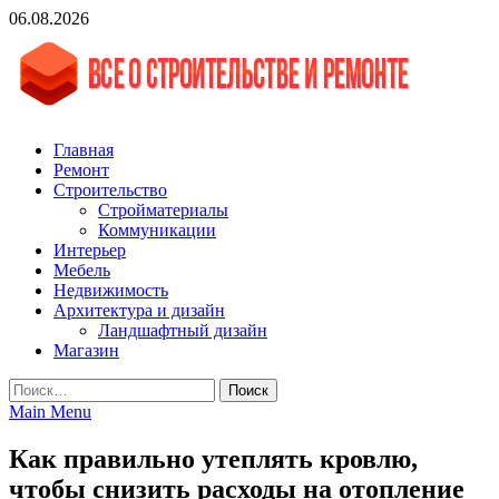
Skip
06.08.2026
to
content
vgasa.ru
Строительный журнал. Всё о строительстве и ремонтах
Главная
Ремонт
Строительство
Стройматериалы
Коммуникации
Интерьер
Мебель
Недвижимость
Архитектура и дизайн
Ландшафтный дизайн
Магазин
Найти:
Main Menu
Как правильно утеплять кровлю,
чтобы снизить расходы на отопление