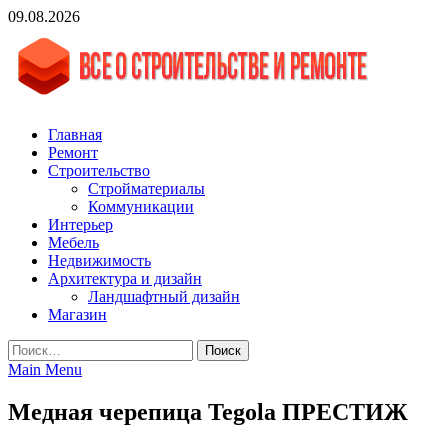
Skip
09.08.2026
to
content
vgasa.ru
Строительный журнал. Всё о строительстве и ремонтах
Главная
Ремонт
Строительство
Стройматериалы
Коммуникации
Интерьер
Мебель
Недвижимость
Архитектура и дизайн
Ландшафтный дизайн
Магазин
Найти:
Main Menu
Медная черепица Tegola ПРЕСТИЖ