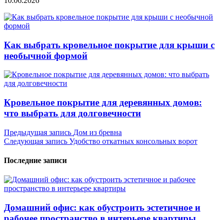
10.06.2026
Как выбрать кровельное покрытие для крыши с
необычной формой
Кровельное покрытие для деревянных домов:
что выбрать для долговечности
Навигация
Предыдущая запись
Дом из бревна
Следующая запись
Удобство откатных консольных ворот
по
записям
Последние записи
Домашний офис: как обустроить эстетичное и
рабочее пространство в интерьере квартиры