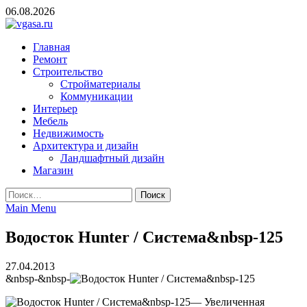
Skip
06.08.2026
to
content
vgasa.ru
Строительный журнал. Всё о строительстве и ремонтах
Главная
Ремонт
Строительство
Стройматериалы
Коммуникации
Интерьер
Мебель
Недвижимость
Архитектура и дизайн
Ландшафтный дизайн
Магазин
Найти:
Main Menu
Водосток Hunter / Система&nbsp-125
27.04.2013
&nbsp-&nbsp-
— Увеличенная