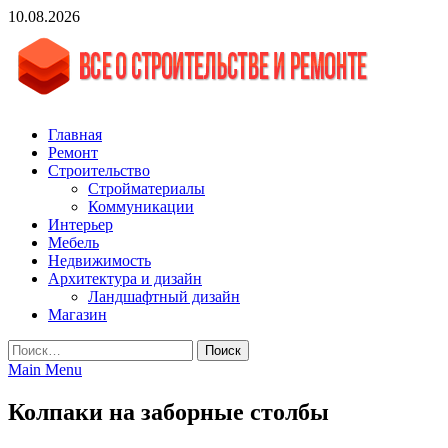
Skip
10.08.2026
to
content
vgasa.ru
Строительный журнал. Всё о строительстве и ремонтах
Главная
Ремонт
Строительство
Стройматериалы
Коммуникации
Интерьер
Мебель
Недвижимость
Архитектура и дизайн
Ландшафтный дизайн
Магазин
Найти:
Main Menu
Колпаки на заборные столбы