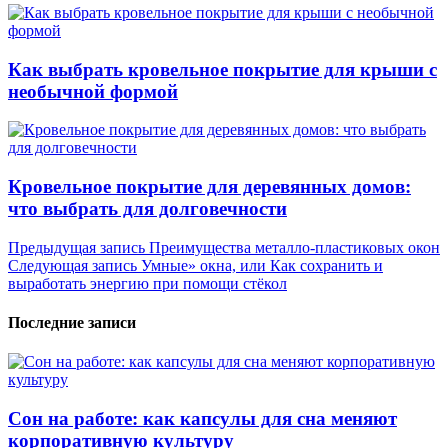
Как выбрать кровельное покрытие для крыши с
необычной формой
Кровельное покрытие для деревянных домов:
что выбрать для долговечности
Навигация
Предыдущая запись
Преимущества металло-пластиковых окон
Следующая запись
Умные» окна, или Как сохранить и
по
выработать энергию при помощи стёкол
записям
Последние записи
Сон на работе: как капсулы для сна меняют
корпоративную культуру