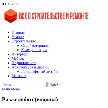
Skip
09.08.2026
to
content
vgasa.ru
Строительный журнал. Всё о строительстве и ремонтах
Главная
Ремонт
Строительство
Стройматериалы
Коммуникации
Интерьер
Мебель
Недвижимость
Архитектура и дизайн
Ландшафтный дизайн
Магазин
Найти:
Main Menu
Разжелобки (ендовы)