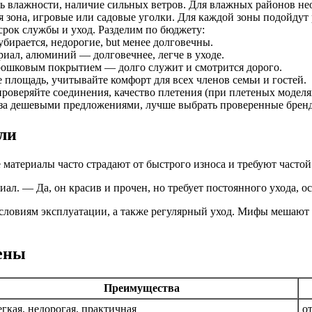
нь влажности, наличие сильных ветров. Для влажных районов не
ая зона, игровые или садовые уголки. Для каждой зоны подойдут
т срок службы и уход. Разделим по бюджету:
бирается, недорогие, but менее долговечны.
иал, алюминий — долговечнее, легче в уходе.
орошковым покрытием — долго служит и смотрится дорого.
е площадь, учитывайте комфорт для всех членов семьи и гостей.
 проверяйте соединения, качество плетения (при плетеных модел
ся за дешевыми предложениями, лучше выбрать проверенные брен
ли
материалы часто страдают от быстрого износа и требуют частой
л. — Да, он красив и прочен, но требует постоянного ухода, ос
условиям эксплуатации, а также регулярный уход. Мифы мешают
ены
Преимущества
гкая, недорогая, практичная
о