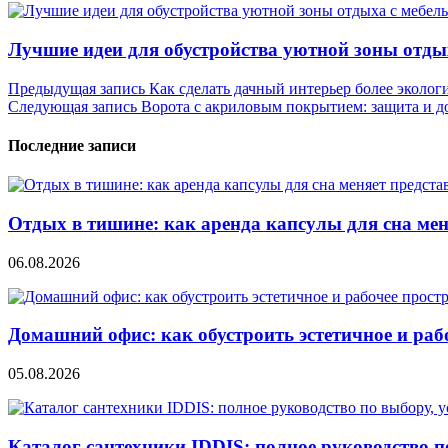
Лучшие идеи для обустройства уютной зоны отды
Навигация
Предыдущая запись
Как сделать дачный интерьер более эколо
Следующая запись
Ворота с акриловым покрытием: защита и д
по
записям
Последние записи
Отдых в тишине: как аренда капсулы для сна мен
06.08.2026
Домашний офис: как обустроить эстетичное и раб
05.08.2026
Каталог сантехники IDDIS: полное руководство п