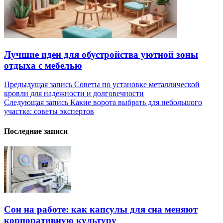
Лучшие идеи для обустройства уютной зоны
отдыха с мебелью
Навигация
Предыдущая запись
Советы по установке металлической
кровли для надежности и долговечности
по
Следующая запись
Какие ворота выбрать для небольшого
записям
участка: советы экспертов
Последние записи
Сон на работе: как капсулы для сна меняют
корпоративную культуру