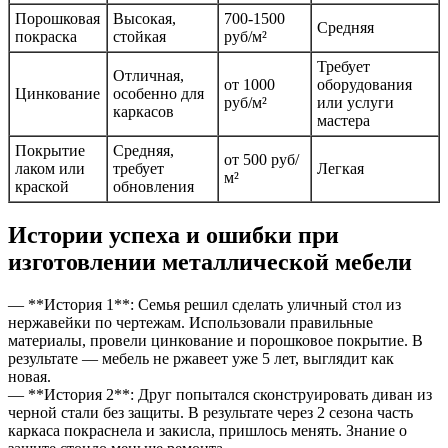
Порошковая
Высокая,
700-1500
Средняя
покраска
стойкая
руб/м²
Требует
Отличная,
от 1000
оборудования
Цинкование
особенно для
руб/м²
или услуги
каркасов
мастера
Покрытие
Средняя,
от 500 руб/
лаком или
требует
Легкая
м²
краской
обновления
Истории успеха и ошибки при
изготовлении металлической мебели
— **История 1**: Семья решил сделать уличный стол из
нержавейки по чертежам. Использовали правильные
материалы, провели цинкование и порошковое покрытие. В
результате — мебель не ржавеет уже 5 лет, выглядит как
новая.
— **История 2**: Друг попытался сконструировать диван из
черной стали без защиты. В результате через 2 сезона часть
каркаса покраснела и закисла, пришлось менять. Знание о