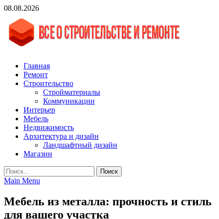
Skip
08.08.2026
to
content
vgasa.ru
Строительный журнал. Всё о строительстве и ремонтах
Главная
Ремонт
Строительство
Стройматериалы
Коммуникации
Интерьер
Мебель
Недвижимость
Архитектура и дизайн
Ландшафтный дизайн
Магазин
Найти:
Main Menu
Мебель из металла: прочность и стиль
для вашего участка