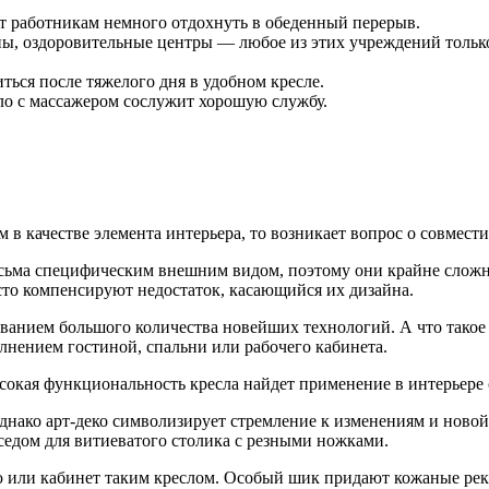
ит работникам немного отдохнуть в обеденный перерыв.
ны, оздоровительные центры — любое из этих учреждений только
ться после тяжелого дня в удобном кресле.
ло с массажером сослужит хорошую службу.
 в качестве элемента интерьера, то возникает вопрос о совмест
есьма специфическим внешним видом, поэтому они крайне сложн
сто компенсируют недостаток, касающийся их дизайна.
ованием большого количества новейших технологий. А что такое
лнением гостиной, спальни или рабочего кабинета.
сокая функциональность кресла найдет применение в интерьере
 однако арт-деко символизирует стремление к изменениям и нов
седом для витиеватого столика с резными ножками.
ю или кабинет таким креслом. Особый шик придают кожаные ре