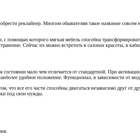
брести реклайнер. Многим обывателям такое название совсем не 
ан, с помощью
которого мягкая мебель способна трансформировать
ранение. Сейчас их можно встретить в салонах красоты, в каби
 состоянии мало чем отличается от стандартной. При активации 
аиболее удобное положение. Функционал, в зависимости от мод
ом, что все его части способны двигаться независимо друг от д
йки под свои нужды.
ия.