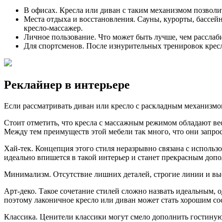
В офисах. Кресла или диван с таким механизмом позвол
Места отдыха и восстановления. Сауны, курорты, бассей
кресло-массажер.
Личное пользование. Что может быть лучше, чем расслаби
Для спортсменов. После изнурительных тренировок крес
Реклайнер в интерьере
Если рассматривать диван или кресло с раскладным механизмом
Стоит отметить, что кресла с массажным режимом обладают в
Между тем преимуществ этой мебели так много, что они запро
Хай-тек. Концепция этого стиля неразрывно связана с использ
идеально впишется в такой интерьер и станет прекрасным допо
Минимализм. Отсутствие лишних деталей, строгие линии и вы
Арт-деко. Такое сочетание стилей сложно назвать идеальным,
поэтому лаконичное кресло или диван может стать хорошим со
Классика. Ценители классики могут смело дополнить гостину