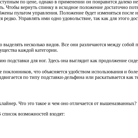
оступным по цене, однако в применении он понравится далеко н
ть. Чтобы вернуть спинку в исходное положение достаточно потя
бжены пультом управления. Положение будет изменяться после 
 редко. Управлять ими одно удовольствие, так как для этого до
о выделять несколько видов. Все они различаются между собой
мущества каждой категории.
ию подставки для ног. Здесь она выглядит как продолжение сид
е поклонников, что объясняется удобством использования и бол
ыдвигается по типу подставки-дельфина или раскатывается как 
лайнер. Что это такое и чем оно отличается от вышеназванных?
В список возможностей входят: