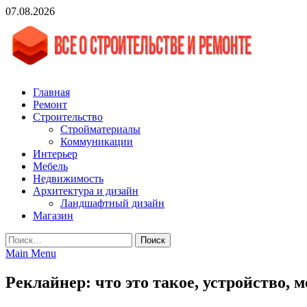
Skip
07.08.2026
to
content
vgasa.ru
Строительный журнал. Всё о строительстве и ремонтах
Главная
Ремонт
Строительство
Стройматериалы
Коммуникации
Интерьер
Мебель
Недвижимость
Архитектура и дизайн
Ландшафтный дизайн
Магазин
Найти:
Main Menu
Реклайнер: что это такое, устройство, 