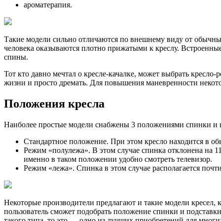
ароматерапия.
Такие модели сильно отличаются по внешнему виду от обычных
человека оказываются плотно прижатыми к креслу. Встроенные
спины.
Тот кто давно мечтал о кресле-качалке, может выбрать кресло
жизни и просто дремать. Для повышения маневренности неко
Положения кресла
Наиболее простые модели снабжены 3 положениями спинки и п
Стандартное положение. При этом кресло находится в обы
Режим «полулежа». В этом случае спинка отклонена на 11
именно в таком положении удобно смотреть телевизор.
Режим «лежа». Спинка в этом случае располагается почти
Некоторые производители предлагают и такие модели кресел,
пользователь сможет подобрать положение спинки и подставки
такого типа, то это — одно из лучших приобретений для многи