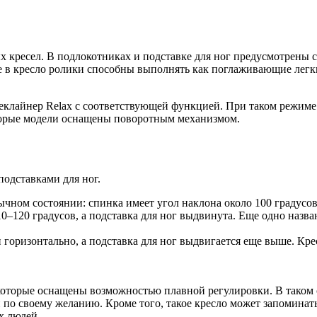
 кресел. В подлокотниках и подставке для ног предусмотрены 
 в кресло ролики способны выполнять как поглаживающие легкие
-реклайнер Relax с соответствующей функцией. При таком режим
торые модели оснащены поворотным механизмом.
одставками для ног.
чном состоянии: спинка имеет угол наклона около 100 градусов,
0–120 градусов, а подставка для ног выдвинута. Еще одно назв
 горизонтально, а подставка для ног выдвигается еще выше. Кре
 которые оснащены возможностью плавной регулировки. В таком
 по своему желанию. Кроме того, такое кресло может запоминат
х людей.