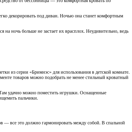
средство от бессонницы — это комфортная кровать по
гко декорировать под диван. Ночью она станет комфортным
я на ночь больше не застает их врасплох. Неудивительно, ведь
етки из серии «Бримнэс» для использования в детской комнате.
именте товаров можно подобрать не менее стильный кроватный
? Там удачно можно поместить игрушки. Оснащенные
ищемить пальчики.
ов — все это должно гармонировать между собой. В спальной