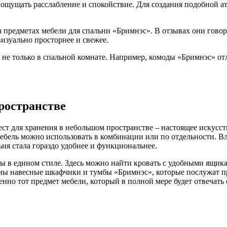
н ощущать расслабление и спокойствие. Для создания подобной 
а предметах мебели для
спальни «Бримнэс». В отзывах они говоря
визуально просторнее и свежее.
не только в спальной комнате. Например, комоды «Бримнэс» от
ространстве
мест для хранения в небольшом пространстве – настоящее искус
ебель можно использовать в комбинации или по отдельности. В
ьня стала гораздо удобнее и функциональнее.
ны в едином стиле. Здесь можно найти кровать с удобными ящик
ны навесные шкафчики и тумбы «Бримнэс», которые послужат п
нно тот предмет мебели, который в полной мере будет отвечать 