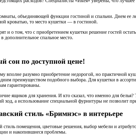
редстоящих расходов? Специалисты «Икея» уверены, что лучшее 
омнаты, объединяющей функции гостиной и спальни. Днем ее ле
шой кроватью, то место кушетки — в гостиной.
т и о том, что с приобретением кушетки решение гостей остатьс
 в дополнительное спальное место.
 сон по доступной цене!
ому вполне разумно приобретение недорогой, но практичной куш
е одним преимуществом подобного выбора. Для кушетки в ассорт
вам гарантированы.
ичие ящиков для хранения. И кто сказал, что именно для белья
ход, а использование специальной фурнитуры не позволит пр
авский стиль «Бримнэс» в интерьере
й стиль помещения, цветовые решения, выбор мебели и атрибут
оции и накопившиеся проблемы.