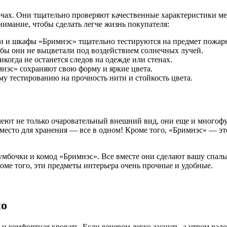
чах. Они тщательно проверяют качественные характеристики меб
имание, чтобы сделать легче жизнь покупателя:
ки и шкафы «Бримнэс» тщательно тестируются на предмет пожар
обы они не выцветали под воздействием солнечных лучей.
икогда не останется следов на одежде или стенах.
нэс» сохраняют свою форму и яркие цвета.
у тестированию на прочность нити и стойкость цвета.
имеют не только очаровательный внешний вид, они еще и много
 место для хранения — все в одном! Кроме того, «Бримнэс» — эт
умбочки и комод «Бримнэс». Все вместе они сделают вашу спал
ме того, эти предметы интерьера очень прочные и удобные.
но
 и комфортная кровать. Если вечером легко заснуть, а утром рад