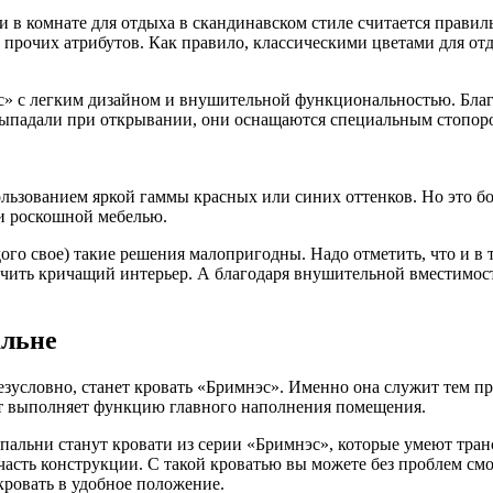
в комнате для отдыха в скандинавском стиле считается правил
и прочих атрибутов. Как правило, классическими цветами для от
с» с легким дизайном и внушительной функциональностью. Благ
 выпадали при открывании, они оснащаются специальным стопор
ьзованием яркой гаммы красных или синих оттенков. Но это бо
 и роскошной мебелью.
дого свое) такие решения малопригодны. Надо отметить, что и 
чить кричащий интерьер. А благодаря внушительной вместимости
альне
езусловно, станет кровать «Бримнэс». Именно она служит тем п
ет выполняет функцию главного наполнения помещения.
альни станут кровати из серии «Бримнэс», которые умеют тран
сть конструкции. С такой кроватью вы можете без проблем смотр
кровать в удобное положение.