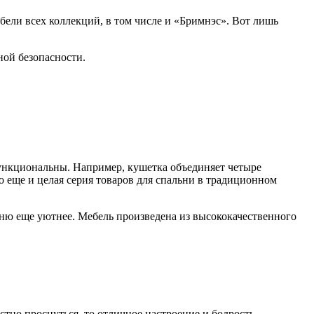
ели всех коллекций, в том числе и «Бримнэс». Вот лишь
ной безопасности.
функциональны. Например, кушетка объединяет четыре
о еще и целая серия товаров для спальни в традиционном
ьню еще уютнее. Мебель произведена из высококачественного
остно проснуться, то отличное настроение и бодрость