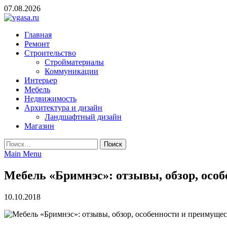
Skip
07.08.2026
to
content
vgasa.ru
Строительный журнал. Всё о строительстве и ремонтах
Главная
Ремонт
Строительство
Стройматериалы
Коммуникации
Интерьер
Мебель
Недвижимость
Архитектура и дизайн
Ландшафтный дизайн
Магазин
Найти:
Main Menu
Мебель «Бримнэс»: отзывы, обзор, осо
10.10.2018