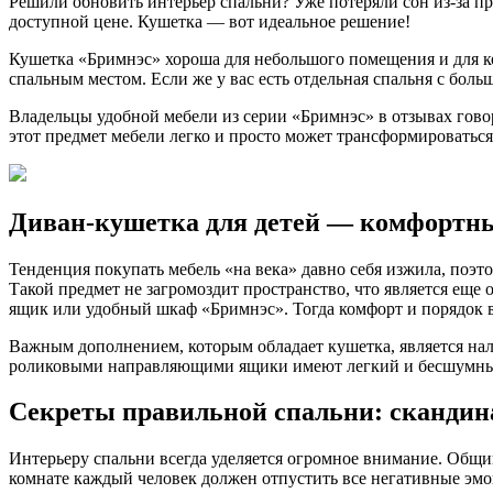
Решили обновить интерьер спальни? Уже потеряли сон из-за п
доступной цене. Кушетка — вот идеальное решение!
Кушетка «Бримнэс» хороша для небольшого помещения и для к
спальным местом. Если же у вас есть отдельная спальня с боль
Владельцы удобной мебели из серии «Бримнэс» в отзывах говоря
этот предмет мебели легко и просто может трансформироваться
Диван-кушетка для детей — комфортный
Тенденция покупать мебель «на века» давно себя изжила, поэт
Такой предмет не загромоздит пространство, что является ещ
ящик или удобный шкаф «Бримнэс». Тогда комфорт и порядок 
Важным дополнением, которым обладает кушетка, является нал
роликовыми направляющими ящики имеют легкий и бесшумный 
Секреты правильной спальни: скандин
Интерьеру спальни всегда уделяется огромное внимание. Общи
комнате каждый человек должен отпустить все негативные эм