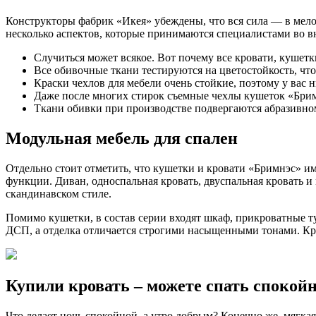
Конструкторы фабрик «Икея» убеждены, что вся сила — в мело
несколько аспектов, которые принимаются специалистами во вн
Случиться может всякое. Вот почему все кровати, кушет
Все обивочные ткани тестируются на цветостойкость, чт
Краски чехлов для мебели очень стойкие, поэтому у вас н
Даже после многих стирок съемные чехлы кушеток «Брим
Ткани обивки при производстве подвергаются абразивном
Модульная мебель для спален
Отдельно стоит отметить, что кушетки и кровати «Бримнэс» 
функции. Диван, односпальная кровать, двуспальная кровать и
скандинавском стиле.
Помимо кушетки, в состав серии входят шкаф, прикроватные т
ДСП, а отделка отличается строгими насыщенными тонами. Кро
Купили кровать – можете спать спокой
Что делает ночь спокойной, а утро добрым? Конечно же, мягкая