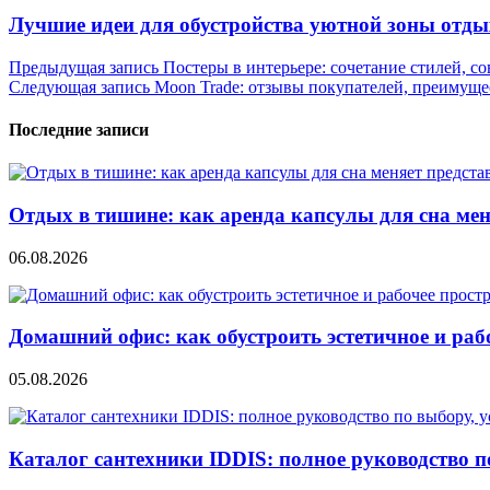
Лучшие идеи для обустройства уютной зоны отды
Навигация
Предыдущая запись
Постеры в интерьере: сочетание стилей, с
Следующая запись
Moon Trade: отзывы покупателей, преимущес
по
записям
Последние записи
Отдых в тишине: как аренда капсулы для сна мен
06.08.2026
Домашний офис: как обустроить эстетичное и раб
05.08.2026
Каталог сантехники IDDIS: полное руководство п