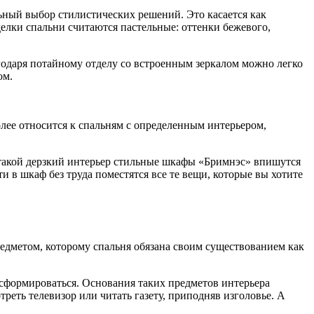
ьный выбор стилистических решений. Это касается как
делки спальни считаются пастельные: оттенки бежевого,
одаря потайному отделу со встроенным зеркалом можно легко
ом.
лее относится к спальням с определенным интерьером,
в такой дерзкий интерьер стильные шкафы «Бримнэс» впишутся
 в шкаф без труда поместятся все те вещи, которые вы хотите
редметом, которому спальня обязана своим существованием как
сформироваться. Основания таких предметов интерьера
еть телевизор или читать газету, приподняв изголовье. А