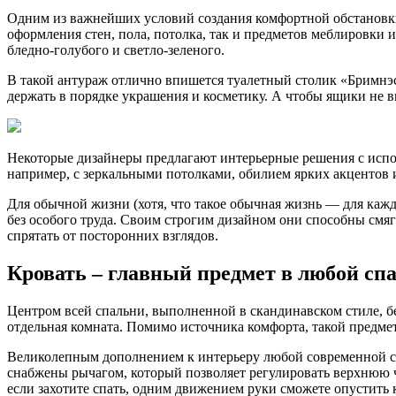
Одним из важнейших условий создания комфортной обстановки 
оформления стен, пола, потолка, так и предметов меблировки 
бледно-голубого и светло-зеленого.
В такой антураж отлично впишется туалетный столик «Бримнэ
держать в порядке украшения и косметику. А чтобы ящики не
Некоторые дизайнеры предлагают интерьерные решения с испол
например, с зеркальными потолками, обилием ярких акцентов
Для обычной жизни (хотя, что такое обычная жизнь — для каж
без особого труда. Своим строгим дизайном они способны смяг
спрятать от посторонних взглядов.
Кровать – главный предмет в любой сп
Центром всей спальни, выполненной в скандинавском стиле, б
отдельная комната. Помимо источника комфорта, такой предм
Великолепным дополнением к интерьеру любой современной сп
снабжены рычагом, который позволяет регулировать верхнюю ча
если захотите спать, одним движением руки сможете опустить 