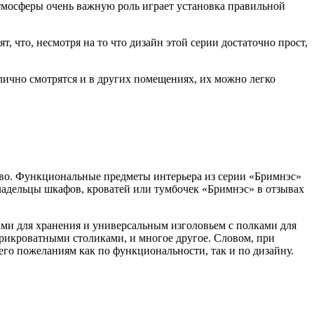
атмосферы очень важную роль играет установка правильной
т, что, несмотря на то что дизайн этой серии достаточно прост,
лично смотрятся и в других помещениях, их можно легко
ство. Функциональные предметы интерьера из серии «Бримнэс»
ладельцы шкафов, кроватей или тумбочек «Бримнэс» в отзывах
ами для хранения и универсальным изголовьем с полками для
рикроватными столиками, и многое другое. Словом, при
его пожеланиям как по функциональности, так и по дизайну.