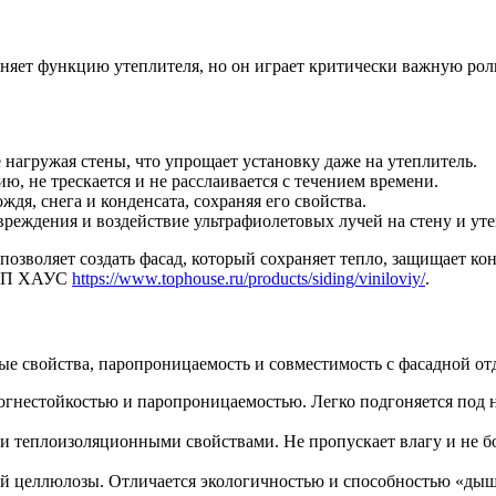
няет функцию утеплителя, но он играет критически важную рол
 нагружая стены, что упрощает установку даже на утеплитель.
, не трескается и не расслаивается с течением времени.
дя, снега и конденсата, сохраняя его свойства.
реждения и воздействие ультрафиолетовых лучей на стену и уте
позволяет создать фасад, который сохраняет тепло, защищает ко
 ТОП ХАУС
https://www.tophouse.ru/products/siding/viniloviy/
.
е свойства, паропроницаемость и совместимость с фасадной от
огнестойкостью и паропроницаемостью. Легко подгоняется под 
и теплоизоляционными свойствами. Не пропускает влагу и не бо
ой целлюлозы. Отличается экологичностью и способностью «дыш