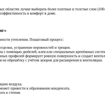
ных областях лучше выбирать более плотные и толстые слои (100
оэффективность и комфорт в доме.
нг»
вности утепления. Пошаговый процесс:
отделки, устранение неровностей и трещин.
ла с помощью дюбелей, клея или специальных крепёжных систем
нных профилей формирует ровную поверхность и создает венти
я на обрешётку с учётом зазоров для расширения и вентиляции.
яцию воздуха.
может привести к образованию конденсата.
ть к стенам.