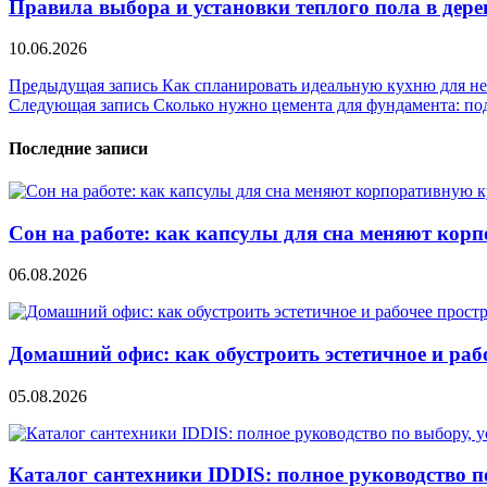
Правила выбора и установки теплого пола в дер
10.06.2026
Навигация
Предыдущая запись
Как спланировать идеальную кухню для н
Следующая запись
Сколько нужно цемента для фундамента: по
по
записям
Последние записи
Сон на работе: как капсулы для сна меняют кор
06.08.2026
Домашний офис: как обустроить эстетичное и раб
05.08.2026
Каталог сантехники IDDIS: полное руководство п