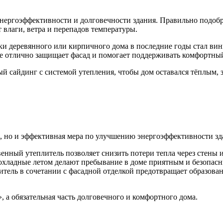
энергоэффективности и долговечности здания. Правильно подоб
 влаги, ветра и перепадов температуры.
 деревянного или кирпичного дома в последние годы стал вини
ке отлично защищает фасад и помогает поддерживать комфортны
вый сайдинг с системой утепления, чтобы дом оставался тёплым
й, но и эффективная мера по улучшению энергоэффективности зд
енный утеплитель позволяет снизить потери тепла через стены и
хладные летом делают пребывание в доме приятным и безопасн
тель в сочетании с фасадной отделкой предотвращает образова
, а обязательная часть долговечного и комфортного дома.