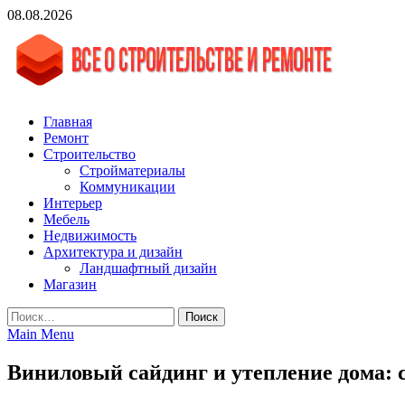
Skip
08.08.2026
to
content
vgasa.ru
Строительный журнал. Всё о строительстве и ремонтах
Главная
Ремонт
Строительство
Стройматериалы
Коммуникации
Интерьер
Мебель
Недвижимость
Архитектура и дизайн
Ландшафтный дизайн
Магазин
Найти:
Main Menu
Виниловый сайдинг и утепление дома: 