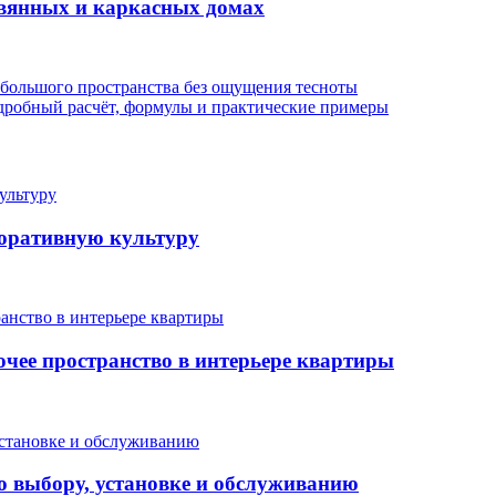
евянных и каркасных домах
ебольшого пространства без ощущения тесноты
дробный расчёт, формулы и практические примеры
поративную культуру
очее пространство в интерьере квартиры
о выбору, установке и обслуживанию