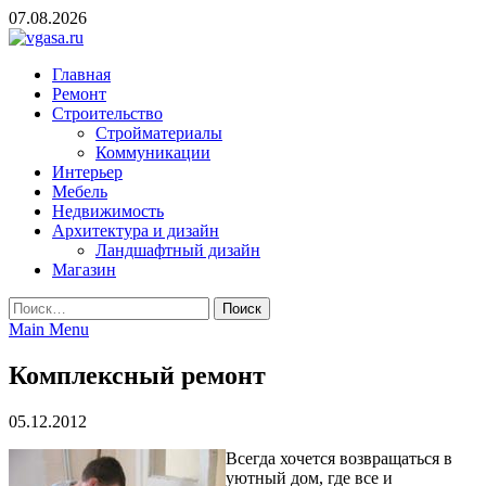
Skip
07.08.2026
to
content
vgasa.ru
Строительный журнал. Всё о строительстве и ремонтах
Главная
Ремонт
Строительство
Стройматериалы
Коммуникации
Интерьер
Мебель
Недвижимость
Архитектура и дизайн
Ландшафтный дизайн
Магазин
Найти:
Main Menu
Комплексный ремонт
05.12.2012
Всегда хочется возвращаться в
уютный дом, где все и