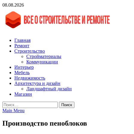
Skip
08.08.2026
to
content
vgasa.ru
Строительный журнал. Всё о строительстве и ремонтах
Главная
Ремонт
Строительство
Стройматериалы
Коммуникации
Интерьер
Мебель
Недвижимость
Архитектура и дизайн
Ландшафтный дизайн
Магазин
Найти:
Main Menu
Производство пеноблоков