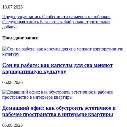
13.07.2026
Навигация
Предыдущая запись
Особенности размеров пеноблоков
Следующая запись
Базальтовая фибра как строительная
по
добавка
записям
Последние записи
Сон на работе: как капсулы для сна меняют
корпоративную культуру
06.08.2026
Домашний офис: как обустроить эстетичное и
рабочее пространство в интерьере квартиры
05.08.2026