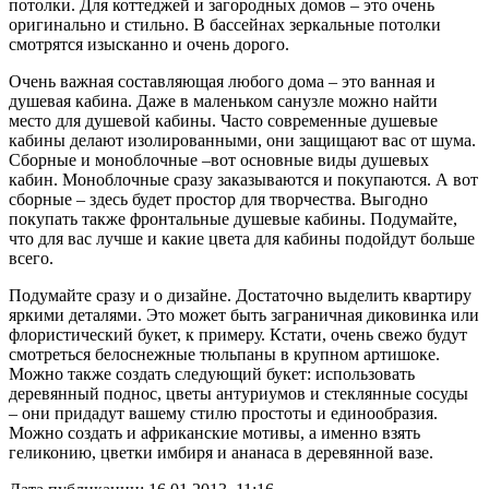
потолки. Для коттеджей и загородных домов – это очень
оригинально и стильно. В бассейнах зеркальные потолки
смотрятся изысканно и очень дорого.
Очень важная составляющая любого дома – это ванная и
душевая кабина. Даже в маленьком санузле можно найти
место для душевой кабины. Часто современные душевые
кабины делают изолированными, они защищают вас от шума.
Сборные и моноблочные –вот основные виды душевых
кабин. Моноблочные сразу заказываются и покупаются. А вот
сборные – здесь будет простор для творчества. Выгодно
покупать также фронтальные душевые кабины. Подумайте,
что для вас лучше и какие цвета для кабины подойдут больше
всего.
Подумайте сразу и о дизайне. Достаточно выделить квартиру
яркими деталями. Это может быть заграничная диковинка или
флористический букет, к примеру. Кстати, очень свежо будут
смотреться белоснежные тюльпаны в крупном артишоке.
Можно также создать следующий букет: использовать
деревянный поднос, цветы антуриумов и стеклянные сосуды
– они придадут вашему стилю простоты и единообразия.
Можно создать и африканские мотивы, а именно взять
геликонию, цветки имбиря и ананаса в деревянной вазе.