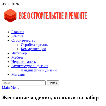
Skip
08.08.2026
to
content
vgasa.ru
Строительный журнал. Всё о строительстве и ремонтах
Главная
Ремонт
Строительство
Стройматериалы
Коммуникации
Интерьер
Мебель
Недвижимость
Архитектура и дизайн
Ландшафтный дизайн
Магазин
Найти:
Main Menu
Жестяные изделия, колпаки на забор