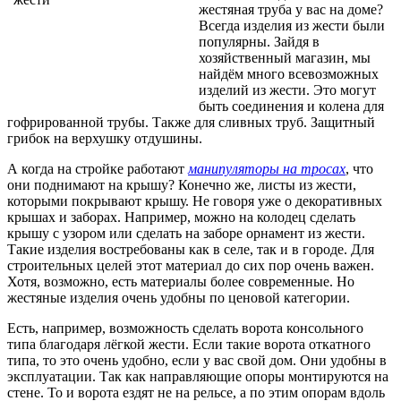
жестяная труба у вас на доме?
Всегда изделия из жести были
популярны. Зайдя в
хозяйственный магазин, мы
найдём много всевозможных
изделий из жести. Это могут
быть соединения и колена для
гофрированной трубы. Также для сливных труб. Защитный
грибок на верхушку отдушины.
А когда на стройке работают
манипуляторы на тросах
, что
они поднимают на крышу? Конечно же, листы из жести,
которыми покрывают крышу. Не говоря уже о декоративных
крышах и заборах. Например, можно на колодец сделать
крышу с узором или сделать на заборе орнамент из жести.
Такие изделия востребованы как в селе, так и в городе. Для
строительных целей этот материал до сих пор очень важен.
Хотя, возможно, есть материалы более современные. Но
жестяные изделия очень удобны по ценовой категории.
Есть, например, возможность сделать ворота консольного
типа благодаря лёгкой жести. Если такие ворота откатного
типа, то это очень удобно, если у вас свой дом. Они удобны в
эксплуатации. Так как направляющие опоры монтируются на
стене. То и ворота ездят не на рельсе, а по этим опорам вдоль