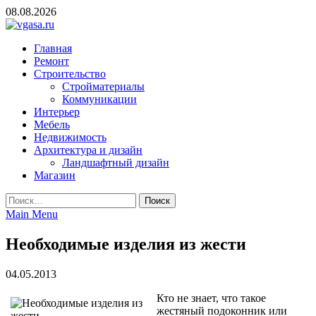
Skip
08.08.2026
to
content
vgasa.ru
Строительный журнал. Всё о строительстве и ремонтах
Главная
Ремонт
Строительство
Стройматериалы
Коммуникации
Интерьер
Мебель
Недвижимость
Архитектура и дизайн
Ландшафтный дизайн
Магазин
Найти:
Main Menu
Необходимые изделия из жести
04.05.2013
Кто не знает, что такое
жестяный подоконник или