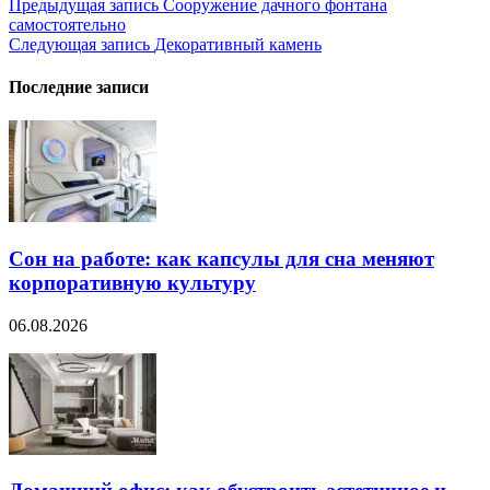
Навигация
Предыдущая запись
Сооружение дачного фонтана
самостоятельно
по
Следующая запись
Декоративный камень
записям
Последние записи
Сон на работе: как капсулы для сна меняют
корпоративную культуру
06.08.2026