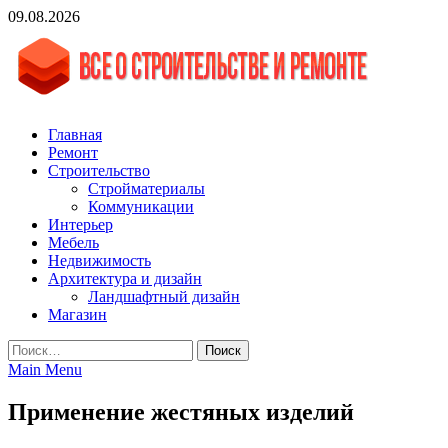
Skip
09.08.2026
to
content
vgasa.ru
Строительный журнал. Всё о строительстве и ремонтах
Главная
Ремонт
Строительство
Стройматериалы
Коммуникации
Интерьер
Мебель
Недвижимость
Архитектура и дизайн
Ландшафтный дизайн
Магазин
Найти:
Main Menu
Применение жестяных изделий