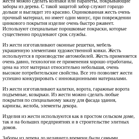
жести можно сделать колпаки или парапеты, покрывающие
заборы из дерева. С такой защитой забор служит гораздо
дольше и выглядит это красиво. Оцинкованная жесть очень
прочный материал, но имеет один минус, при повреждении
цинкового покрытия изделие очень быстро ржавеет.
Используют специальные порошковые покраски, которые
существенно продлевают срок службы.
Из жести изготавливают оконные решетки, мебель
украшенную элементами художественной ковки. Жесть
используется в производстве автомобилей. Жесть применяется
очень давно, технологии ее применения хорошо отработаны,
цена на этот материал относительно небольшая, очень
высокие потребительские свойства. Все это позволяет жести
успешно конкурировать с инновационными материалами.
Из жести изготавливают калитки, ворота, гаражные ворота
подъемные, козырьки. Из жести можно сделать любые
покрытия по специальному заказу для фасада здания,
карнизы, желоба, элементы декора.
Изделия из жести используются как в простом сельском доме,
так и на больших предприятиях и в строительстве элитных
домов.
Заборы из дерева до недавнего времени были самыми