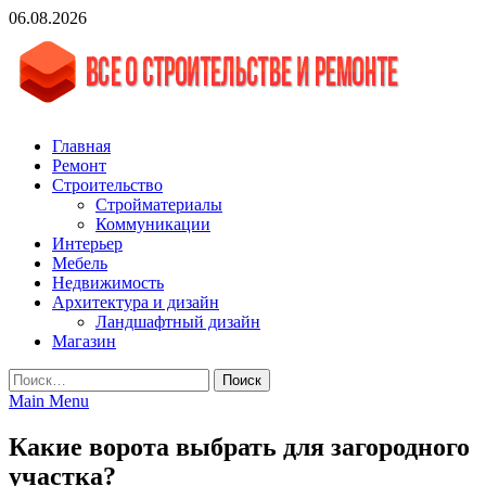
Skip
06.08.2026
to
content
vgasa.ru
Строительный журнал. Всё о строительстве и ремонтах
Главная
Ремонт
Строительство
Стройматериалы
Коммуникации
Интерьер
Мебель
Недвижимость
Архитектура и дизайн
Ландшафтный дизайн
Магазин
Найти:
Main Menu
Какие ворота выбрать для загородного
участка?