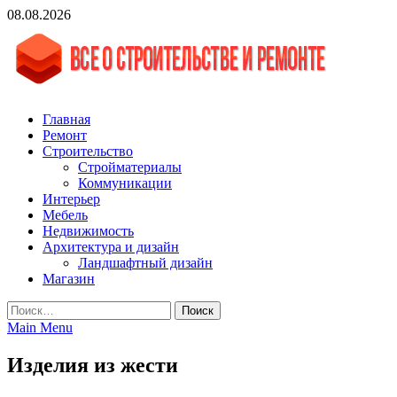
Skip
08.08.2026
to
content
vgasa.ru
Строительный журнал. Всё о строительстве и ремонтах
Главная
Ремонт
Строительство
Стройматериалы
Коммуникации
Интерьер
Мебель
Недвижимость
Архитектура и дизайн
Ландшафтный дизайн
Магазин
Найти:
Main Menu
Изделия из жести