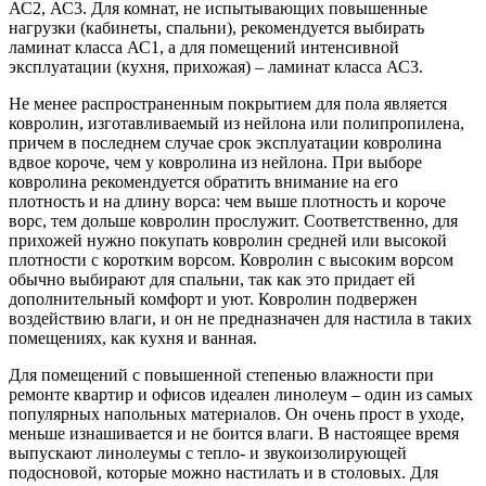
АС2, АС3. Для комнат, не испытывающих повышенные
нагрузки (кабинеты, спальни), рекомендуется выбирать
ламинат класса АС1, а для помещений интенсивной
эксплуатации (кухня, прихожая) – ламинат класса АС3.
Не менее распространенным покрытием для пола является
ковролин, изготавливаемый из нейлона или полипропилена,
причем в последнем случае срок эксплуатации ковролина
вдвое короче, чем у ковролина из нейлона. При выборе
ковролина рекомендуется обратить внимание на его
плотность и на длину ворса: чем выше плотность и короче
ворс, тем дольше ковролин прослужит. Соответственно, для
прихожей нужно покупать ковролин средней или высокой
плотности с коротким ворсом. Ковролин с высоким ворсом
обычно выбирают для спальни, так как это придает ей
дополнительный комфорт и уют. Ковролин подвержен
воздействию влаги, и он не предназначен для настила в таких
помещениях, как кухня и ванная.
Для помещений с повышенной степенью влажности при
ремонте квартир и офисов идеален линолеум – один из самых
популярных напольных материалов. Он очень прост в уходе,
меньше изнашивается и не боится влаги. В настоящее время
выпускают линолеумы с тепло- и звукоизолирующей
подосновой, которые можно настилать и в столовых. Для