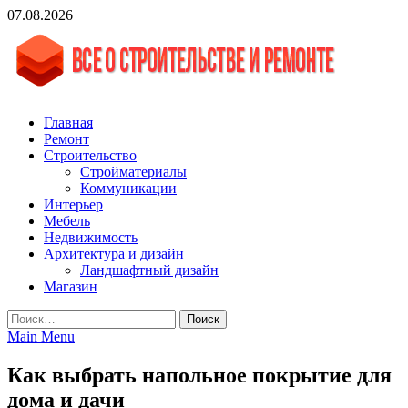
Skip
07.08.2026
to
content
vgasa.ru
Строительный журнал. Всё о строительстве и ремонтах
Главная
Ремонт
Строительство
Стройматериалы
Коммуникации
Интерьер
Мебель
Недвижимость
Архитектура и дизайн
Ландшафтный дизайн
Магазин
Найти:
Main Menu
Как выбрать напольное покрытие для
дома и дачи