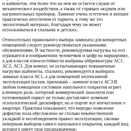
и кабинетов, тем более что на нем не остается следов от
механического воздействия, а также от горящих окурков или
нагревательных приборов. Ламинат очень эстетичен и внешне
практически неотличим от паркета, к тому же это
экологичный материал, благодаря чему он может
использоваться в спальнях и детских.
Относительно правильного выбора ламината для конкретных
помещений следует руководствоваться указанными
обозначениями. В частности, рекомендуемая нагрузка на пол
отражается в изображениях человечков и цифр на маркировке,
а для классов износостойкости выбраны аббревиатуры АС1,
АС2, АС3. Для комнат, не испытывающих повышенные
нагрузки (кабинеты, спальни), рекомендуется выбирать
ламинат класса АС1, а для помещений интенсивной
эксплуатации (кухня, прихожая) – ламинат класса АС3.
В
любом помещении состояние напольного покрытия играет
ключевую роль: потертый коммерческий линолеум или
потемневший паркет не только доставляют хозяевам
психологический дискомфорт, но и портят все впечатление о
квартире. Практика показывает, что нередко появление
дефектов пола обусловлено не столько некачественной
укладкой и несоблюдением правил эксплуатации, сколько
неверным выбором самого напольного покрытия, каждый вид
которого имеет свое предназначение.