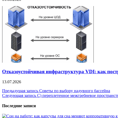
Отказоустойчивая инфраструктура VDI: как пост
13.07.2026
Навигация
Предыдущая запись
Советы по выбору надувного бассейна
Следующая запись
С) переплетенное межгребневое пространст
по
записям
Последние записи