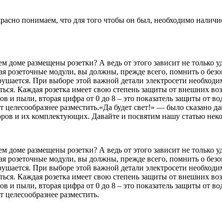
екрасно понимаем, что для того чтобы он был, необходимо нали
м доме размещены розетки? А ведь от этого зависит не только у
я розеточные модули, вы должны, прежде всего, помнить о безо
рушается. При выборе этой важной детали электросети необходи
ться. Каждая розетка имеет свою степень защиты от внешних возд
ов и пыли, вторая цифра от 0 до 8 – это показатель защиты от 
т целесообразнее разместить.
«Да будет свет!» — было сказано д
ров и их комплектующих. Давайте и посвятим нашу статью неко
м доме размещены розетки? А ведь от этого зависит не только у
я розеточные модули, вы должны, прежде всего, помнить о безо
рушается. При выборе этой важной детали электросети необходи
ться. Каждая розетка имеет свою степень защиты от внешних возд
ов и пыли, вторая цифра от 0 до 8 – это показатель защиты от 
т целесообразнее разместить.