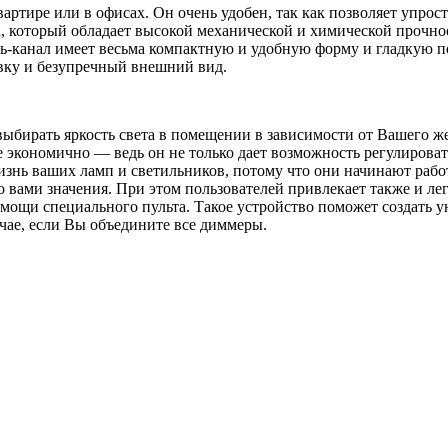
квартире или в офисах. Он очень удобен, так как позволяет уп
а, который обладает высокой механической и химической прочно
ль-канал имеет весьма компактную и удобную форму и гладкую п
вку и безупречный внешний вид.
выбирать яркость света в помещении в зависимости от Вашего ж
не экономично — ведь он не только дает возможность регулирова
изнь ваших ламп и светильников, потому что они начинают рабо
 вами значения. При этом пользователей привлекает также и лег
омощи специального пульта. Такое устройство поможет создать у
учае, если Вы объедините все диммеры.