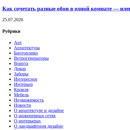
Как сочетать разные обои в одной комнате — ид
25.07.2026
Рубрики
Арт
Архитектура
Биотопливо
Ветрогенераторы
Ворота
Декор
Заборы
Интересное
Интерьер
Кровля
Мебель
Недвижимость
Новости
О архитектуре и дизайне
О инженерных сетях
О интерьерах
О ландшафтном дизайне