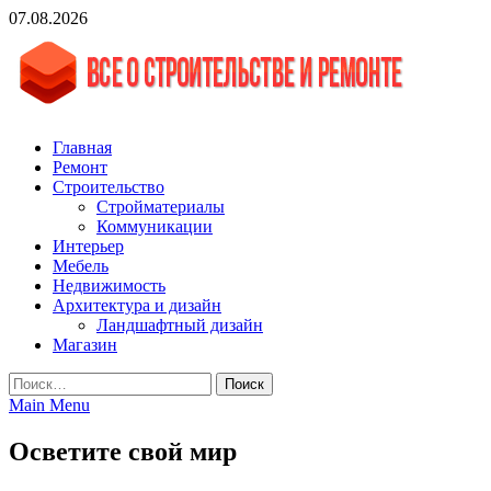
Skip
07.08.2026
to
content
vgasa.ru
Строительный журнал. Всё о строительстве и ремонтах
Главная
Ремонт
Строительство
Стройматериалы
Коммуникации
Интерьер
Мебель
Недвижимость
Архитектура и дизайн
Ландшафтный дизайн
Магазин
Найти:
Main Menu
Осветите свой мир