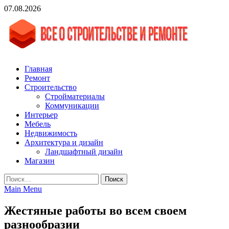
Skip
07.08.2026
to
content
vgasa.ru
Строительный журнал. Всё о строительстве и ремонтах
Главная
Ремонт
Строительство
Стройматериалы
Коммуникации
Интерьер
Мебель
Недвижимость
Архитектура и дизайн
Ландшафтный дизайн
Магазин
Найти:
Main Menu
Жестяные работы во всем своем
разнообразии