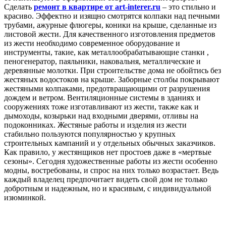
Сделать
ремонт в квартире от art-interer.ru
– это стильно и
красиво. Эффектно и изящно смотрятся колпаки над печными
трубами, ажурные флюгеры, коники на крыше, сделанные из
листовой жести. Для качественного изготовления предметов
из жести необходимо современное оборудование и
инструменты, такие, как металлообрабатывающие станки ,
пеногенератор, паяльники, наковальня, металлические и
деревянные молотки. При строительстве дома не обойтись без
жестяных водостоков на крыше. Заборные столбы покрывают
жестяными колпаками, предотвращающими от разрушения
дождем и ветром. Вентиляционные системы в зданиях и
сооружениях тоже изготавливают из жести, также как и
дымоходы, козырьки над входными дверями, отливы на
подоконниках. Жестяные работы и изделия из жести
стабильно пользуются популярностью у крупных
строительных кампаний и у отдельных обычных заказчиков.
Как правило, у жестянщиков нет простоев даже в «мертвые
сезоны». Сегодня художественные работы из жести особенно
модны, востребованы, и спрос на них только возрастает. Ведь
каждый владелец предпочитает видеть свой дом не только
добротным и надежным, но и красивым, с индивидуальной
изюминкой.