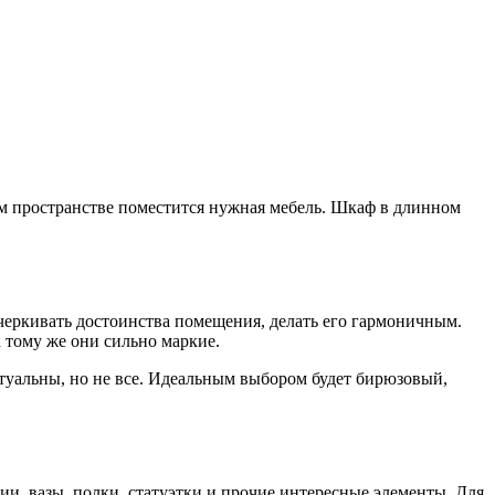
том пространстве поместится нужная мебель. Шкаф в длинном
черкивать достоинства помещения, делать его гармоничным.
к тому же они сильно маркие.
туальны, но не все. Идеальным выбором будет бирюзовый,
ии, вазы, полки, статуэтки и прочие интересные элементы. Для