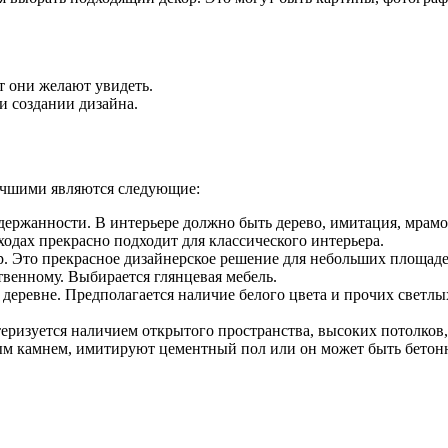
т они желают увидеть.
и создании дизайна.
учшими являются следующие:
держанности. В интерьере должно быть дерево, имитация, мрамо
одах прекрасно подходит для классического интерьера.
 Это прекрасное дизайнерское решение для небольших площадей
твенному. Выбирается глянцевая мебель.
деревне. Предполагается наличие белого цвета и прочих светлы
еризуется наличием открытого пространства, высоких потолков,
ым камнем, имитируют цементный пол или он может быть бетонн