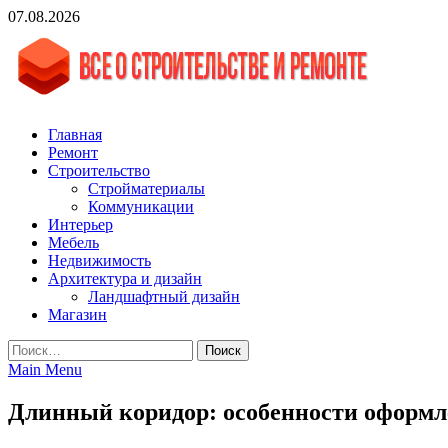
Skip
07.08.2026
to
content
vgasa.ru
Строительный журнал. Всё о строительстве и ремонтах
Главная
Ремонт
Строительство
Стройматериалы
Коммуникации
Интерьер
Мебель
Недвижимость
Архитектура и дизайн
Ландшафтный дизайн
Магазин
Найти:
Main Menu
Длинный коридор: особенности оформл