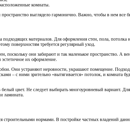
расположенные комнаты.
пространство выглядело гармонично. Важно, чтобы в нем все бы
а подходящих материалов. Для оформления стен, пола, потолка
этому поверхностям требуется регулярный уход.
н, поскольку они забирают и так маленькое пространство. А ве
и эстетичное их оформление.
бои. Они устраняют неровности, украшают помещение. Подходя
сками – с ними зрительно «вытягивается» потолок, и комната б
 белый цвет. Не следует выбирать многоуровневый вариант. Дл
 и ламината.
я строительными нормами. В постройке частных владений данны