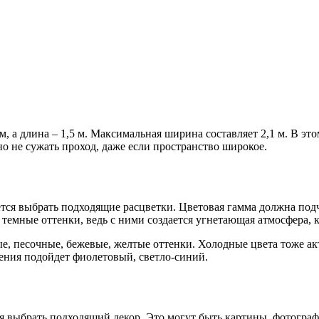
, а длина – 1,5 м. Максимальная ширина составляет 2,1 м. В э
о не сужать проход, даже если пространство широкое.
тся выбрать подходящие расцветки. Цветовая гамма должна под
 темные оттенки, ведь с ними создается угнетающая атмосфера, 
е, песочные, бежевые, желтые оттенки. Холодные цвета тоже ак
ения подойдет фиолетовый, светло-синий.
я выбрать подходящий декор. Это могут быть картины, фотограф