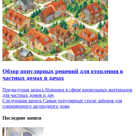
Обзор популярных решений для отопления в
частных домах и дачах
Навигация
Предыдущая запись
Новинки в сфере кровельных материалов
для частных домов и дач
по
Следующая запись
Самые популярные стили заборов для
записям
современного загородного дома
Последние записи