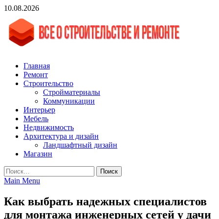
Skip
10.08.2026
to
content
vgasa.ru
Строительный журнал. Всё о строительстве и ремонтах
Главная
Ремонт
Строительство
Стройматериалы
Коммуникации
Интерьер
Мебель
Недвижимость
Архитектура и дизайн
Ландшафтный дизайн
Магазин
Найти:
Main Menu
Как выбрать надежных специалистов
для монтажа инженерных сетей у дачи