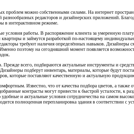
бых проблем можно собственными силами. На интернет простран
й разнообразных редакторов и дизайнерских приложений. Благо
ры в интерактивном режиме.
ные условия работы. В распоряжение клиента за умеренную плат
и квартиры и займутся разработкой по-настоящему индивидуаль
редакторы требуют наличия определённых навыков. Дизайнеры с
. Именно поэтому на сегодняшний момент появляется возможнос
адок.
в. Прежде всего, подбираются актуальные инструменты и средст
 Дизайнеры подберут инвентарь, материалы, которые будут пост
ёров, которые поставляют качественную и актуальную продукци
омфортным. Известно, что от качества подбора цветов, а также о
обранные контрасты могут привести к быстрой усталости, к р
 удобные и актуальные условия сотрудничества на самом высоко
одится полноценная перепланировка здания в соответствии с у