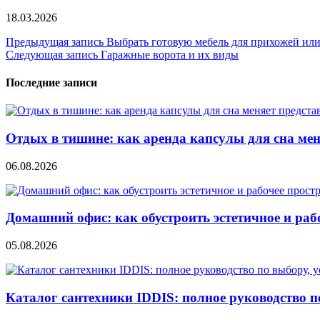
18.03.2026
Навигация
Предыдущая запись
Выбрать готовую мебель для прихожей или 
Следующая запись
Гаражные ворота и их виды
по
записям
Последние записи
Отдых в тишине: как аренда капсулы для сна мен
06.08.2026
Домашний офис: как обустроить эстетичное и раб
05.08.2026
Каталог сантехники IDDIS: полное руководство п