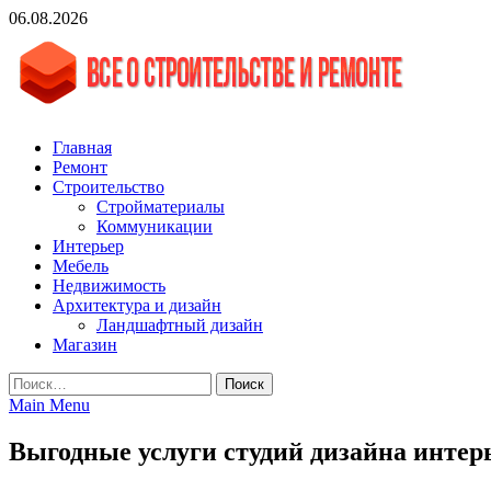
Skip
06.08.2026
to
content
vgasa.ru
Строительный журнал. Всё о строительстве и ремонтах
Главная
Ремонт
Строительство
Стройматериалы
Коммуникации
Интерьер
Мебель
Недвижимость
Архитектура и дизайн
Ландшафтный дизайн
Магазин
Найти:
Main Menu
Выгодные услуги студий дизайна интер