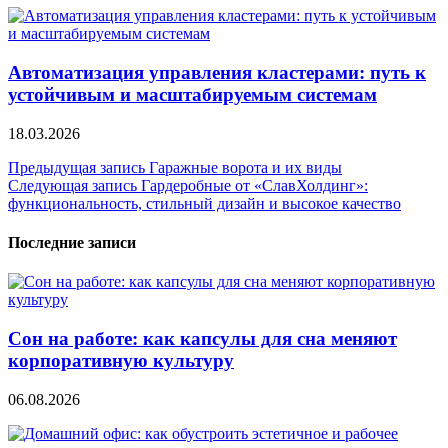
Автоматизация управления кластерами: путь к
устойчивым и масштабируемым системам
18.03.2026
Навигация
Предыдущая запись
Гаражные ворота и их виды
Следующая запись
Гардеробные от «СлавХолдинг»:
по
функциональность, стильный дизайн и высокое качество
записям
Последние записи
Сон на работе: как капсулы для сна меняют
корпоративную культуру
06.08.2026