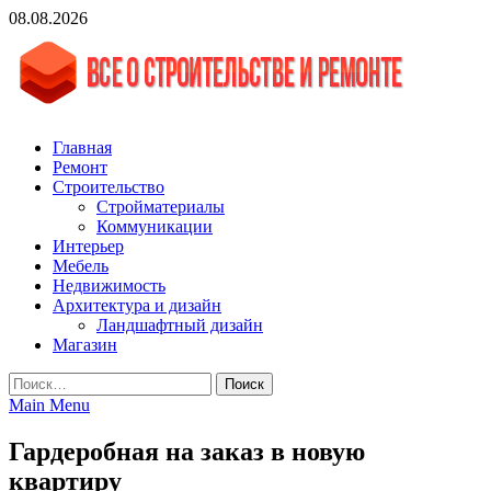
Skip
08.08.2026
to
content
vgasa.ru
Строительный журнал. Всё о строительстве и ремонтах
Главная
Ремонт
Строительство
Стройматериалы
Коммуникации
Интерьер
Мебель
Недвижимость
Архитектура и дизайн
Ландшафтный дизайн
Магазин
Найти:
Main Menu
Гардеробная на заказ в новую
квартиру