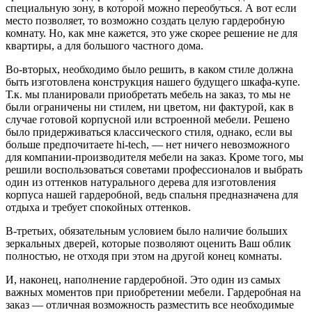
специальную зону, в которой можно переобуться. А вот если
место позволяет, то возможно создать целую гардеробную
комнату. Но, как мне кажется, это уже скорее решение не для
квартиры, а для большого частного дома.
Во-вторых, необходимо было решить, в каком стиле должна
быть изготовлена конструкция нашего будущего шкафа-купе.
Т.к. мы планировали приобретать мебель на заказ, то мы не
были ограничены ни стилем, ни цветом, ни фактурой, как в
случае готовой корпусной или встроенной мебели. Решено
было придерживаться классического стиля, однако, если вы
больше предпочитаете hi-tech, — нет ничего невозможного
для компании-производителя мебели на заказ. Кроме того, мы
решили воспользоваться советами профессионалов и выбрать
один из оттенков натурального дерева для изготовления
корпуса нашей гардеробной, ведь спальня предназначена для
отдыха и требует спокойных оттенков.
В-третьих, обязательным условием было наличие больших
зеркальных дверей, которые позволяют оценить Ваш облик
полностью, не отходя при этом на другой конец комнаты.
И, наконец, наполнение гардеробной. Это один из самых
важных моментов при приобретении мебели. Гардеробная на
заказ — отличная возможность разместить все необходимые