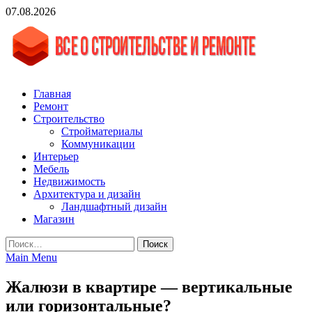
Skip
07.08.2026
to
content
vgasa.ru
Строительный журнал. Всё о строительстве и ремонтах
Главная
Ремонт
Строительство
Стройматериалы
Коммуникации
Интерьер
Мебель
Недвижимость
Архитектура и дизайн
Ландшафтный дизайн
Магазин
Найти:
Main Menu
Жалюзи в квартире — вертикальные
или горизонтальные?