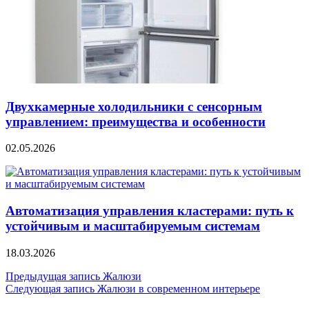
Двухкамерные холодильники с сенсорным
управлением: преимущества и особенности
02.05.2026
Автоматизация управления кластерами: путь к
устойчивым и масштабируемым системам
18.03.2026
Навигация
Предыдущая запись
Жалюзи
Следующая запись
Жалюзи в современном интерьере
по