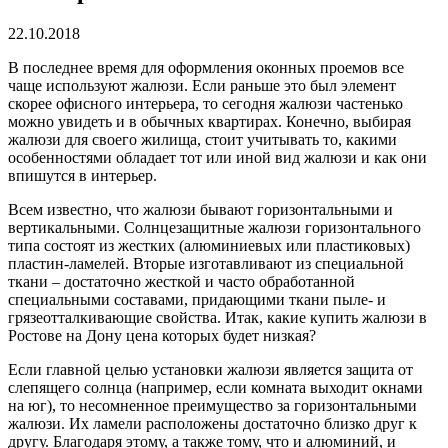
22.10.2018
В последнее время для оформления оконных проемов все
чаще используют жалюзи. Если раньше это был элемент
скорее офисного интерьера, то сегодня жалюзи частенько
можно увидеть и в обычных квартирах. Конечно, выбирая
жалюзи для своего жилища, стоит учитывать то, какими
особенностями обладает тот или иной вид жалюзи и как они
впишутся в интерьер.
Всем известно, что жалюзи бывают горизонтальными и
вертикальными. Солнцезащитные жалюзи горизонтального
типа состоят из жестких (алюминиевых или пластиковых)
пластин-ламелей. Вторые изготавливают из специальной
ткани – достаточно жесткой и часто обработанной
специальными составами, придающими ткани пыле- и
грязеотталкивающие свойства. Итак, какие купить жалюзи в
Ростове на Дону цена которых будет низкая?
Если главной целью установки жалюзи является защита от
слепящего солнца (например, если комната выходит окнами
на юг), то несомненное преимущество за горизонтальными
жалюзи. Их ламели расположены достаточно близко друг к
другу. Благодаря этому, а также тому, что и алюминий, и