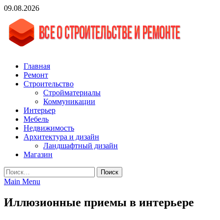
Skip
09.08.2026
to
content
vgasa.ru
Строительный журнал. Всё о строительстве и ремонтах
Главная
Ремонт
Строительство
Стройматериалы
Коммуникации
Интерьер
Мебель
Недвижимость
Архитектура и дизайн
Ландшафтный дизайн
Магазин
Найти:
Main Menu
Иллюзионные приемы в интерьере