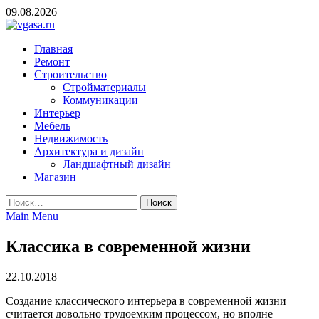
Skip
09.08.2026
to
content
vgasa.ru
Строительный журнал. Всё о строительстве и ремонтах
Главная
Ремонт
Строительство
Стройматериалы
Коммуникации
Интерьер
Мебель
Недвижимость
Архитектура и дизайн
Ландшафтный дизайн
Магазин
Найти:
Main Menu
Классика в современной жизни
22.10.2018
Создание классического интерьера в современной жизни
считается довольно трудоемким процессом, но вполне