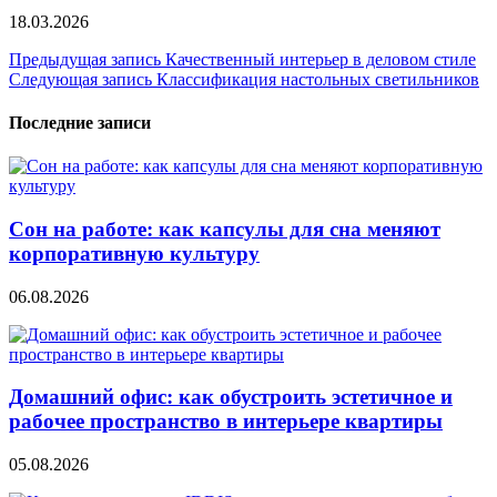
18.03.2026
Навигация
Предыдущая запись
Качественный интерьер в деловом стиле
Следующая запись
Классификация настольных светильников
по
записям
Последние записи
Сон на работе: как капсулы для сна меняют
корпоративную культуру
06.08.2026
Домашний офис: как обустроить эстетичное и
рабочее пространство в интерьере квартиры
05.08.2026