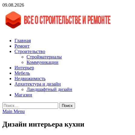
Skip
09.08.2026
to
content
vgasa.ru
Строительный журнал. Всё о строительстве и ремонтах
Главная
Ремонт
Строительство
Стройматериалы
Коммуникации
Интерьер
Мебель
Недвижимость
Архитектура и дизайн
Ландшафтный дизайн
Магазин
Найти:
Main Menu
Дизайн интерьера кухни