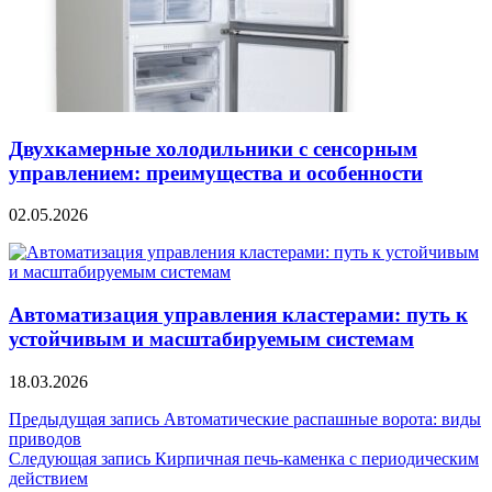
Двухкамерные холодильники с сенсорным
управлением: преимущества и особенности
02.05.2026
Автоматизация управления кластерами: путь к
устойчивым и масштабируемым системам
18.03.2026
Навигация
Предыдущая запись
Автоматические распашные ворота: виды
приводов
по
Следующая запись
Кирпичная печь-каменка с периодическим
записям
действием