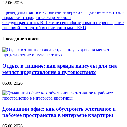
22.06.2026
Навигация
Предыдущая запись
«Солнечное дерево» — удобное место для
парковки и зарядки электромобиля
по
Следующая запись
В Пекине сертифицировано первое здание
записям
по новой четвертой версии системы LEED
Последние записи
Отдых в тишине: как аренда капсулы для сна
меняет представление о путешествиях
06.08.2026
Домашний офис: как обустроить эстетичное и
рабочее пространство в интерьере квартиры
05.08.2026