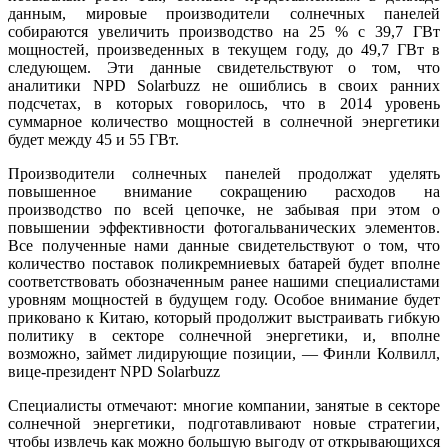
данным, мировые производители солнечных панелей
собираются увеличить производство на 25 % с 39,7 ГВт
мощностей, произведенных в текущем году, до 49,7 ГВт в
следующем. Эти данные свидетельствуют о том, что
аналитики NPD Solarbuzz не ошиблись в своих ранних
подсчетах, в которых говорилось, что в 2014 уровень
суммарное количество мощностей в солнечной энергетики
будет между 45 и 55 ГВт.
Производители солнечных панелей продолжат уделять
повышенное внимание сокращению расходов на
производство по всей цепочке, не забывая при этом о
повышении эффективности фотогальванических элементов.
Все полученные нами данные свидетельствуют о том, что
количество поставок поликремниевых батарей будет вполне
соответствовать обозначенным ранее нашими специалистами
уровням мощностей в будущем году. Особое внимание будет
приковано к Китаю, который продолжит выстраивать гибкую
политику в секторе солнечной энергетики, и, вполне
возможно, займет лидирующие позиции, — Финли Колвилл,
вице-президент NPD Solarbuzz
Специалисты отмечают: многие компании, занятые в секторе
солнечной энергетики, подготавливают новые стратегии,
чтобы извлечь как можно большую выгоду от открывающихся