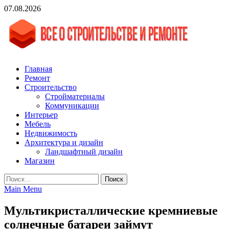
Skip
07.08.2026
to
content
vgasa.ru
Строительный журнал. Всё о строительстве и ремонтах
Главная
Ремонт
Строительство
Стройматериалы
Коммуникации
Интерьер
Мебель
Недвижимость
Архитектура и дизайн
Ландшафтный дизайн
Магазин
Найти:
Main Menu
Мультикристаллические кремниевые
солнечные батареи займут