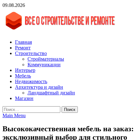
Skip
09.08.2026
to
content
vgasa.ru
Строительный журнал. Всё о строительстве и ремонтах
Главная
Ремонт
Строительство
Стройматериалы
Коммуникации
Интерьер
Мебель
Недвижимость
Архитектура и дизайн
Ландшафтный дизайн
Магазин
Найти:
Main Menu
Высококачественная мебель на заказ:
эксклюзивный выбор для стильного