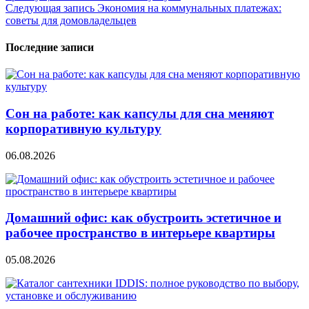
по
Следующая запись
Экономия на коммунальных платежах:
записям
советы для домовладельцев
Последние записи
Сон на работе: как капсулы для сна меняют
корпоративную культуру
06.08.2026
Домашний офис: как обустроить эстетичное и
рабочее пространство в интерьере квартиры
05.08.2026