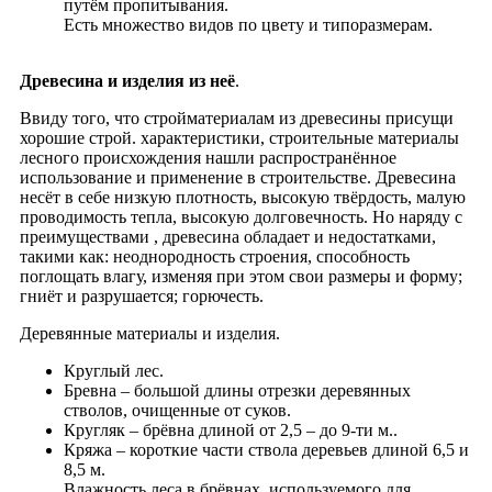
путём пропитывания.
Есть множество видов по цвету и типоразмерам.
Древесина и изделия из неё
.
Ввиду того, что стройматериалам из древесины присущи
хорошие строй. характеристики, строительные материалы
лесного происхождения нашли распространённое
использование и применение в строительстве. Древесина
несёт в себе низкую плотность, высокую твёрдость, малую
проводимость тепла, высокую долговечность. Но наряду с
преимуществами , древесина обладает и недостатками,
такими как: неоднородность строения, способность
поглощать влагу, изменяя при этом свои размеры и форму;
гниёт и разрушается; горючесть.
Деревянные материалы и изделия.
Круглый лес.
Бревна – большой длины отрезки деревянных
стволов, очищенные от суков.
Кругляк – брёвна длиной от 2,5 – до 9-ти м..
Кряжа – короткие части ствола деревьев длиной 6,5 и
8,5 м.
Влажность леса в брёвнах, используемого для