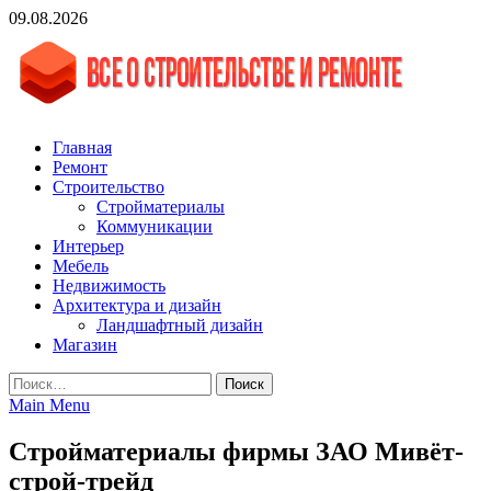
Skip
09.08.2026
to
content
vgasa.ru
Строительный журнал. Всё о строительстве и ремонтах
Главная
Ремонт
Строительство
Стройматериалы
Коммуникации
Интерьер
Мебель
Недвижимость
Архитектура и дизайн
Ландшафтный дизайн
Магазин
Найти:
Main Menu
Стройматериалы фирмы ЗАО Мивёт-
строй-трейд