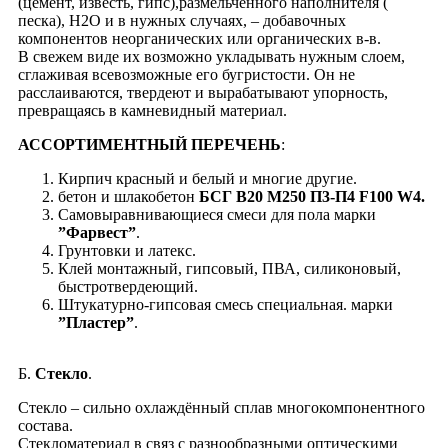
(цемент, известь, гипс),размельчённого наполнителя (
песка), Н2О и в нужных случаях, – добавочных
компонентов неорганических или органических в-в.
В свежем виде их возможно укладывать нужным слоем,
cглаживая всевозможные его бугристости. Он не
расслаиваются, твердеют и вырабатывают упорность,
превращаясь в камневидный материал.
АССОРТИМЕНТНЫЙ ПЕРЕЧЕНЬ
:
Кирпич красный и белый и многие другие.
бетон и шлакобетон
БСГ В20 М250 П3-П4 F100 W4.
Самовыравнивающиеся смеси для пола марки
”Фарвест”
.
Грунтовки и латекс.
Клей монтажный, гипсовый, ПВА, силиконовый,
быстротвердеющий.
Штукатурно-гипсовая смесь специальная. марки
”Пластер”
.
Б.
Стекло
.
Cтекло – сильно охлаждённый сплав многокомпонентного
состава.
Стекломатериал в связ с разнообразными оптическими