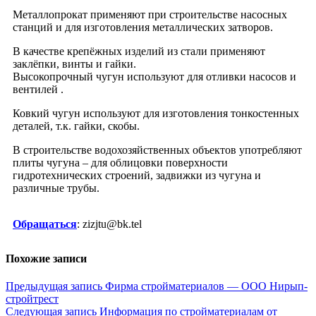
Металлопрокат применяют при строительстве насосных
станций и для изготовления металлических затворов.
В качестве крепёжных изделий из стали применяют
заклёпки, винты и гайки.
Высокопрочный чугун используют для отливки насосов и
вентилей .
Ковкий чугун используют для изготовления тонкостенных
деталей, т.к. гайки, скобы.
В строительстве водохозяйственных объектов употребляют
плиты чугуна – для облицовки поверхности
гидротехнических строений, задвижки из чугуна и
различные трубы.
Обращаться
: zizjtu@bk.tel
Похожие записи
Навигация
Предыдущая запись
Фирма стройматериалов — ООО Нирып-
стройтрест
по
Следующая запись
Информация по стройматериалам от