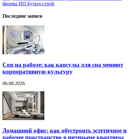
записям
фирмы ИП Бутыч-строй
Последние записи
Сон на работе: как капсулы для сна меняют
корпоративную культуру
06.08.2026
Домашний офис: как обустроить эстетичное и
рабочее пространство в интерьере квартиры