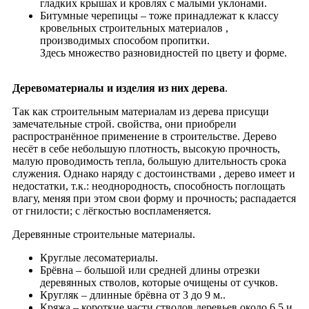
гладких крышах и кровлях с малыми уклонами.
Битумные черепицы – тоже принадлежат к классу
кровельных строительных материалов ,
производимых способом пропитки.
Здесь множество разновидностей по цвету и форме.
Деревоматериалы и изделия из них дерева
.
Так как строительным материалам из дерева присущи
замечательные строй. свойства, они приобрели
распространённое применение в строительстве. Дерево
несёт в себе небольшую плотность, высокую прочность,
малую проводимость тепла, большую длительность срока
служения. Однако наряду с достоинствами , дерево имеет и
недостатки, т.к.: неоднородность, способность поглощать
влагу, меняя при этом свои форму и прочность; распадается
от гнилости; с лёгкостью воспламеняется.
Деревянные строительные материалы.
Круглые лесоматериалы.
Брёвна – большой или средней длины отрезки
деревянных стволов, которые очищены от сучков.
Кругляк – длинные брёвна от 3 до 9 м..
Кряжа – короткие части cтволов деревьев около 6,5 и