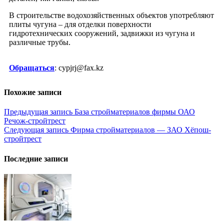
В строительстве водохозяйственных объектов употребляют
плиты чугуна – для отделки поверхности
гидротехнических сооружений, задвижки из чугуна и
различные трубы.
Обращаться
: cypjrj@fax.kz
Похожие записи
Навигация
Предыдущая запись
База стройматериалов фирмы ОАО
Речож-стройтрест
по
Следующая запись
Фирма стройматериалов — ЗАО Xёпош-
записям
стройтрест
Последние записи