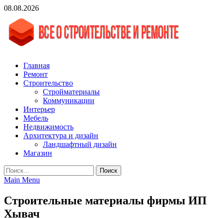
Skip
08.08.2026
to
content
vgasa.ru
Строительный журнал. Всё о строительстве и ремонтах
Главная
Ремонт
Строительство
Стройматериалы
Коммуникации
Интерьер
Мебель
Недвижимость
Архитектура и дизайн
Ландшафтный дизайн
Магазин
Найти:
Main Menu
Строительные материалы фирмы ИП
Xывач