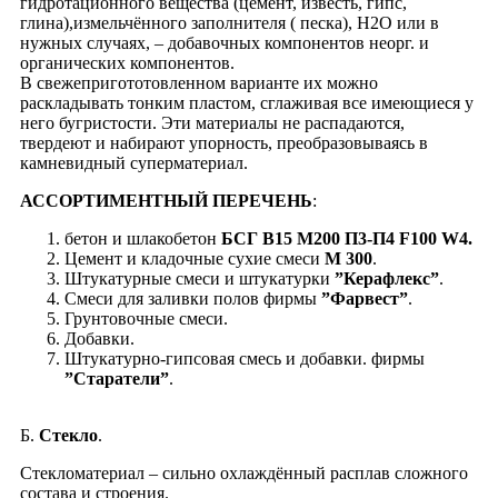
гидротационного вещества (цемент, известь, гипс,
глина),измельчённого заполнителя ( песка), Н2О или в
нужных случаях, – добавочных компонентов неорг. и
органических компонентов.
В свежепригототовленном варианте их можно
раскладывать тонким пластом, cглаживая все имеющиеся у
него бугристости. Эти материалы не распадаются,
твердеют и набирают упорность, преобразовываясь в
камневидный суперматериал.
АССОРТИМЕНТНЫЙ ПЕРЕЧЕНЬ
:
бетон и шлакобетон
БСГ В15 М200 П3-П4 F100 W4.
Цемент и кладочные сухие смеси
М 300
.
Штукатурные смеси и штукатурки
”Керафлекс”
.
Смеси для заливки полов фирмы
”Фарвест”
.
Грунтовочные смеси.
Добавки.
Штукатурно-гипсовая смесь и добавки. фирмы
”Старатели”
.
Б.
Стекло
.
Стекломатериал – сильно охлаждённый расплав сложного
состава и строения.