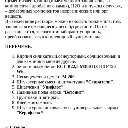
(цемент,известь,глина),измельчённого заполняющего
компонента ( дроблёного камня), Н2О и в нужных случаях,
– добавочных компонентов неорганических или орг
веществ.
В свежем виде растворы можно наносить тонким пластом,
заполняя все имеющиеся у него бугристости. Он не
расслаиваются, твердеют и набирают упорность,
преобразовываясь в камневидный суперматериал.
ПЕРЕЧЕНЬ
:
Кирпич силикатный,огнеупорный, облицовочный и
для каминов и многие другие.
бетон и шлакобетон
БСГ В22,5 М300 П3-П4 F150
W6.
Пескоцемент и цемент
М 200
.
Штукатурные смеси и штукатурки
”Старатели”
.
Шпатлёвки
”Унифлот”
.
Наливные полы марки
”Ветонит”
.
Грунтовки и затирки.
Клей монтажный.
Штукатурно-гипсовая смесь универсальная. фирмы
”Керафлекс”
.
Б.
Стекло
.