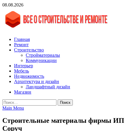
Skip
08.08.2026
to
content
vgasa.ru
Строительный журнал. Всё о строительстве и ремонтах
Главная
Ремонт
Строительство
Стройматериалы
Коммуникации
Интерьер
Мебель
Недвижимость
Архитектура и дизайн
Ландшафтный дизайн
Магазин
Найти:
Main Menu
Строительные материалы фирмы ИП
Соруч