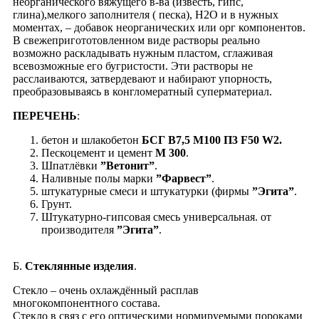
неорганического вяжущего в-ва (известь, гипс,
глина),мелкого заполнителя ( песка), Н2О и в нужных
моментах, – добавок неорганических или орг компонентов.
В свежепригототовленном виде растворы реально
возможно раскладывать нужным пластом, cглаживая
всевозможные его бугристости. Эти растворы не
расслаиваются, затвердевают и набирают упорность,
преобразовываясь в конгломератный суперматериал.
ПЕРЕЧЕНЬ
:
бетон и шлакобетон
БСГ В7,5 М100 П3 F50 W2.
Пескоцемент и цемент
М 300
.
Шпатлёвки
”Ветонит”
.
Наливные полы марки
”Фарвест”
.
штукатурные смеси и штукатурки (фирмы
”Эгита”
.
Грунт.
Штукатурно-гипсовая смесь универсальная. от
производителя
”Эгита”
.
Б.
Стеклянные изделия
.
Cтекло – очень охлаждённый расплав
многокомпонентного состава.
Стекло в связ с его оптическими нормируемыми пороками