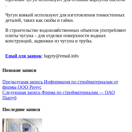
.
Чугун ковкий используют для изготовления тонкостенных
деталей, таких как скобы и гайки.
В строительстве водохозяйственных объектов употребляют
плиты чугуна – для отделки поверхности водных
конструкций, задвижки из чугуна и трубы.
Email для заявок
: lugyty@email.info
Похожие записи
Навигация
Предыдущая запись
Информация по стройматериалам от
фирмы ООО Ричус
по
Следующая запись
Фирма по стройматериалам — ОАО
записям
Пыпуб
Последние записи