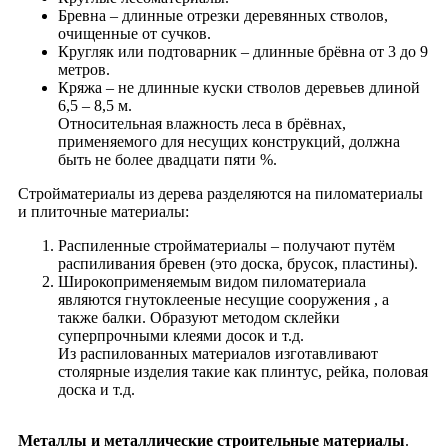
Бревна – длинные отрезки деревянных стволов,
очищенные от сучков.
Кругляк или подтоварник – длинные брёвна от 3 до 9
метров.
Кряжа – не длинные куски cтволов деревьев длиной
6,5 – 8,5 м.
Относительная влажность леса в брёвнах,
применяемого для несущих конструкций, должна
быть не более двадцати пяти %.
Стройматериалы из дерева разделяются на пиломатериалы
и плиточные материалы:
Распиленные стройматериалы – получают путём
распиливания бревен (это доска, брусок, пластины).
Широкоприменяемым видом пиломатериала
являются гнутоклееные несущие сооружения , а
также балки. Образуют методом склейки
суперпрочными клеями досок и т.д.
Из распилованных материалов изготавливают
столярные изделия такие как плинтус, рейка, половая
доска и т.д.
Металлы и металлические строительные материалы
.