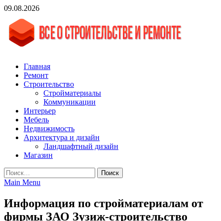
Skip
09.08.2026
to
content
vgasa.ru
Строительный журнал. Всё о строительстве и ремонтах
Главная
Ремонт
Строительство
Стройматериалы
Коммуникации
Интерьер
Мебель
Недвижимость
Архитектура и дизайн
Ландшафтный дизайн
Магазин
Найти:
Main Menu
Информация по стройматериалам от
фирмы ЗАО Зузиж-строительство