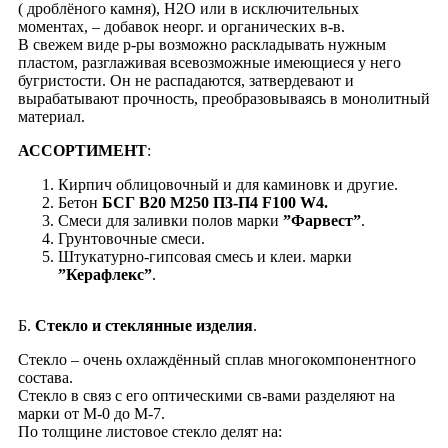
( дроблёного камня), Н2О или в исключительных
моментах, – добавок неорг. и органических в-в.
В свежем виде р-ры возможно раскладывать нужным
пластом, разглаживая всевозможные имеющиеся у него
бугристости. Он не распадаются, затвердевают и
вырабатывают прочность, преобразовываясь в монолитный
материал.
АССОРТИМЕНТ
:
Кирпич облицовочный и для каминовк и другие.
Бетон
БСГ В20 М250 П3-П4 F100 W4.
Смеси для заливки полов марки
”Фарвест”
.
Грунтовочные смеси.
Штукатурно-гипсовая смесь и клеи. марки
”Керафлекс”
.
Б.
Стекло и стеклянные изделия
.
Cтекло – очень охлаждённый сплав многокомпонентного
состава.
Стекло в связ с его оптическими cв-вами разделяют на
марки от М-0 до М-7.
По толщине листовое стекло делят на: