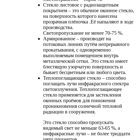
Cтекло листовое с радиозащитным
покрытием – это обычное оконное стекло,
на поверхность которого нанесена
прозрачная плёночка .Её напыляют в ходе
производства.
Светопропускание не менее 70-75 %.
Армированное – производят на
потоковых линиях путём непрерывного
прокатывания, с одновременно
выполняемым помещением внутрь
металлической сетки. Это стекло имеет
блестящую узорчатую поверхность и
бывает бесцветным или любого цвета.
Теплопоглащающее стекло – способно
поглащать лучи инфракрасного спектра
светоизлучения. Теплопоглащающее
стекло применяется для застекления
оконных проёмов для понижения
проникновения солнечной тепловой
радиации в сооружения.
Это стекло способно пропускать
видимый свет не меньше 63-65 %, а
инфракрасные лучи – не более тридцати
пяти процентов.