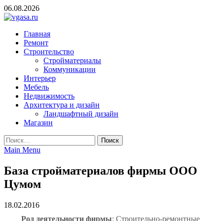
Skip
06.08.2026
to
content
vgasa.ru
Строительный журнал. Всё о строительстве и ремонтах
Главная
Ремонт
Строительство
Стройматериалы
Коммуникации
Интерьер
Мебель
Недвижимость
Архитектура и дизайн
Ландшафтный дизайн
Магазин
Найти:
Main Menu
База стройматериалов фирмы ООО
Цумом
18.02.2016
Род деятельности фирмы
: Строительно-ремонтные