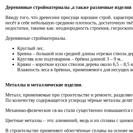
Деревянные стройматериалы ,а также различные изделия 
Ввиду того, что древесине присущи хорошие строй. характер
несёт в себе небольшую среднюю плотность, достаточную твё
недостатки, такими как: неоднородность строения, гигроскоп
Деревянные стройматериалы.
Круглый лес.
Бревна – большой или средней длины отрезки ствола де
Кругляк или подтоварник – брёвна длиной 3 – 9 м..
Кряжи – короткие куски cтволов дерева около 6,5 – 8,5 
Влажность леса в брёвнах, применяемого для несущих к
Металлы и металлические изделия
.
Металл, применяемые при строительстве и ремонте, разделяю
По количеству содержащегося углерода чёрные металлы делят 
Механико-физические св-ва стали существенно повышаются п
Цветные металлы – это: алюминий, медь и их сплавы с цинком
В строительстве применяют облегчённые сплавы на основе ме