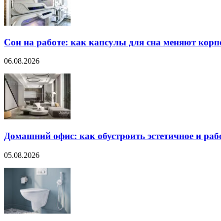
Сон на работе: как капсулы для сна меняют кор
06.08.2026
Домашний офис: как обустроить эстетичное и раб
05.08.2026