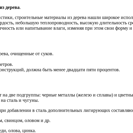
из дерева
.
истики, строительные материалы из дерева нашли широкое испол
рдость, небольшую теплопроводность, высокую длительность сро
ичность или напитывание влаги, изменяя при этом свои форму и 
рева, очищенные от суков.
метров.
онструкций, должна быть менее двадцати пяти процентов.
т на две подгруппы: черные металлы (железо и сплавы) и цветны
на сталь и чугуны.
ри добавлении в сталь дополнительных лигирующих составляющи
, свинцом, оловом и др.
ди, олова, цинка.