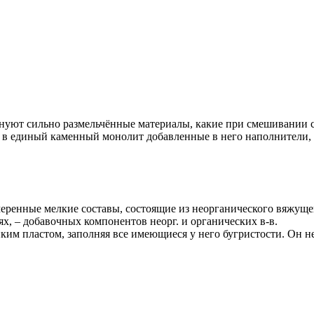
т сильно размельчённые материалы, какие при смешивании с ж
 в единый каменный монолит добавленные в него наполнители, в 
ренные мелкие составы, состоящие из неорганического вяжущего 
х, – добавочных компонентов неорг. и органических в-в.
ким пластом, заполняя все имеющиеся у него бугристости. Он н