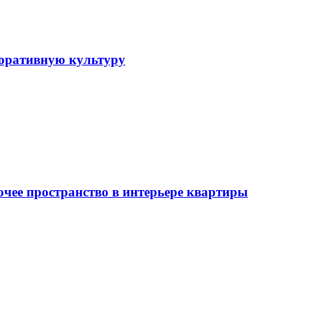
поративную культуру
очее пространство в интерьере квартиры