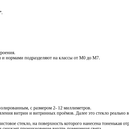
”
.
роения.
 и нормами подразделяют на классы от М0 до М7.
олированным, с размером 2- 12 миллиметров.
ления витрин и витринных проёмов. Далее это стекло реально в
истовое стекло, на поверхность которого нанесена тоненькая от
 и снижает проникновение внутрь помещения света.