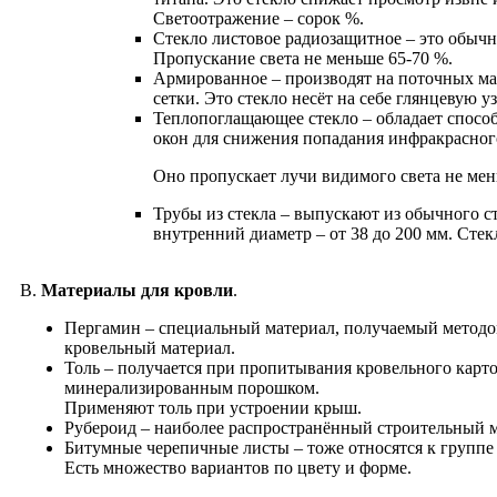
Светоотражение – сорок %.
Cтекло листовое радиозащитное – это обычно
Пропускание света не меньше 65-70 %.
Армированное – производят на поточных ма
сетки. Это стекло несёт на себе глянцевую 
Теплопоглащающее стекло – обладает спосо
окон для снижения попадания инфракрасного
Оно пропускает лучи видимого света не мен
Трубы из стекла – выпускают из обычного с
внутренний диаметр – от 38 до 200 мм. Сте
В.
Материалы для кровли
.
Пергамин – специальный материал, получаемый методо
кровельный материал.
Толь – получается при пропитывания кровельного карт
минерализированным порошком.
Применяют толь при устроении крыш.
Рубероид – наиболее распространённый строительный ма
Битумные черепичные листы – тоже относятся к группе
Есть множество вариантов по цвету и форме.