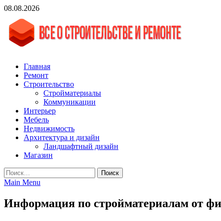
Skip
08.08.2026
to
content
vgasa.ru
Строительный журнал. Всё о строительстве и ремонтах
Главная
Ремонт
Строительство
Стройматериалы
Коммуникации
Интерьер
Мебель
Недвижимость
Архитектура и дизайн
Ландшафтный дизайн
Магазин
Найти:
Main Menu
Информация по стройматериалам от 