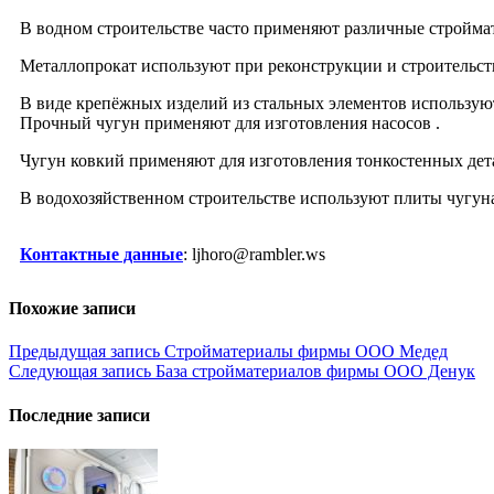
В водном строительстве часто применяют различные стройма
Металлопрокат используют при реконструкции и строительст
В виде крепёжных изделий из стальных элементов используют
Прочный чугун применяют для изготовления насосов .
Чугун ковкий применяют для изготовления тонкостенных дета
В водохозяйственном строительстве используют плиты чугун
Контактные данные
: ljhoro@rambler.ws
Похожие записи
Навигация
Предыдущая запись
Стройматериалы фирмы ООО Медед
Следующая запись
База стройматериалов фирмы ООО Денук
по
записям
Последние записи