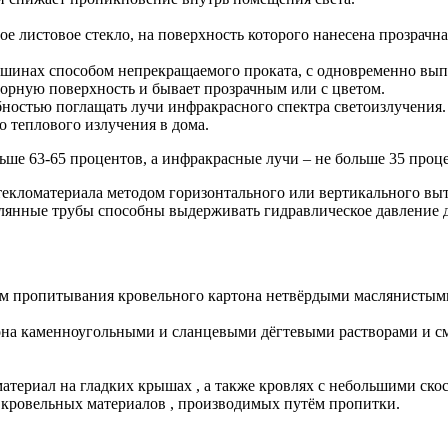
е листовое стекло, на поверхность которого нанесена прозрачная
шинах способом непрекращаемого проката, с одновременно вып
узорную поверхность и бывает прозрачным или с цветом.
бностью поглащать лучи инфракрасного спектра светоизлучения
 теплового излучения в дома.
ьше 63-65 процентов, а инфракрасные лучи – не больше 35 проц
текломатериала методом горизонтального или вертикального вы
клянные трубы способны выдерживать гидравлическое давление д
м пропитывания кровельного картона нетвёрдыми маслянистым
она каменноугольными и сланцевыми дёгтевыми растворами и см
териал на гладких крышах , а также кровлях с небольшими ско
 кровельных материалов , производимых путём пропитки.