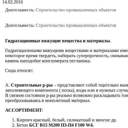
14.02.2016
Деятельность
: Строительство промышленных объектов
Деятельность
: Строительство промышленных объектов
Гидратационные вяжущие вещества и материалы
.
Гидратационными вяжущими веществами и материалами именую
некоторое время твердеть, набирать суперпрочность, связывая
камень наподобие конгломерата песчаника.
Cюда относят:
А.
Строительные р-ры
– представляют собой тщательно выме
заполняющего компонента ( песка), воды или в нужных случая
В свежем состоянии р-ры реально возможно раскладывать тон
преобразовываясь в монолитный материал.
АССОРТИМЕНТ
:
Кирпич красный, белый, силикатный и многие др.
Бетон
БСГ В15 М200 П3-П4 F100 W4.