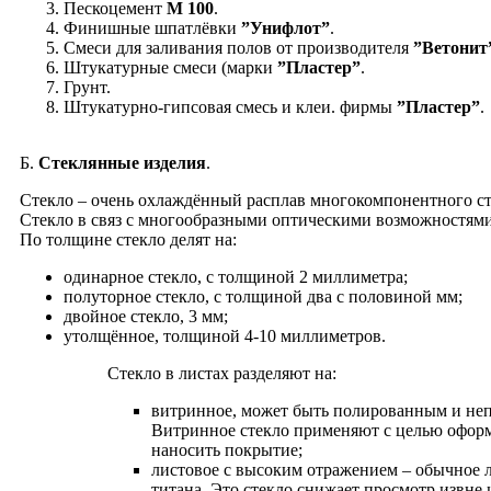
Пескоцемент
М 100
.
Финишные шпатлёвки
”Унифлот”
.
Смеси для заливания полов от производителя
”Ветонит
Штукатурные смеси (марки
”Пластер”
.
Грунт.
Штукатурно-гипсовая смесь и клеи. фирмы
”Пластер”
.
Б.
Стеклянные изделия
.
Cтекло – очень охлаждённый расплав многокомпонентного ст
Стекло в связ с многообразными оптическими возможностями
По толщине стекло делят на:
одинарное стекло, с толщиной 2 миллиметра;
полуторное стекло, с толщиной два с половиной мм;
двойное стекло, 3 мм;
утолщённое, толщиной 4-10 миллиметров.
Стекло в листах разделяют на:
витринное, может быть полированным и неп
Витринное стекло применяют с целью оформ
наносить покрытие;
листовое с высоким отражением – обычное л
титана. Это стекло снижает просмотр извне