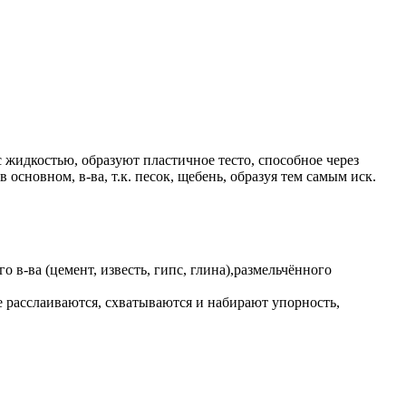
идкостью, образуют пластичное тесто, способное через
основном, в-ва, т.к. песок, щебень, образуя тем самым иск.
в-ва (цемент, известь, гипс, глина),размельчённого
е расслаиваются, схватываются и набирают упорность,