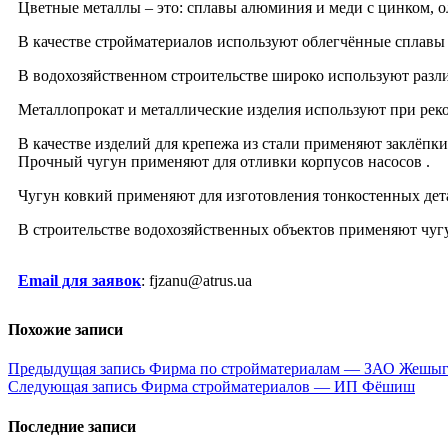
Цветные металлы – это: сплавы алюминия и меди с цинком, о
В качестве стройматериалов используют облегчённые сплавы н
В водохозяйственном строительстве широко используют разли
Металлопрокат и металлические изделия используют при реко
В качестве изделий для крепежа из стали применяют заклёпки,
Прочный чугун применяют для отливки корпусов насосов .
Чугун ковкий применяют для изготовления тонкостенных детал
В строительстве водохозяйственных объектов применяют чугу
Email для заявок
: fjzanu@atrus.ua
Похожие записи
Навигация
Предыдущая запись
Фирма по стройматериалам — ЗАО Жешы
Следующая запись
Фирма стройматериалов — ИП Фёшиш
по
записям
Последние записи