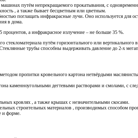
 машинах путём непрекращаемого прокатывания, с одновременн
хность , а также бывает бесцветным или цветным.
бностью поглащать инфракрасные лучи. Оно используется для о
ия в дома.
5 процентов, а инфракрасное излучение – не больше 35 %.
о стекломатериала путём горизонтального или вертикального в
 Стеклянные трубы способны выдерживать давление до 2-х мегап
 методом пропитки кровельного картона нетвёрдыми маслянист
ртона каменноугольными дегтевыми растворами и смолами, с сле
ьных кровлях , а также крышах с незначительными скосами.
вельных строительных материалов , производимых способом про
 и форме.