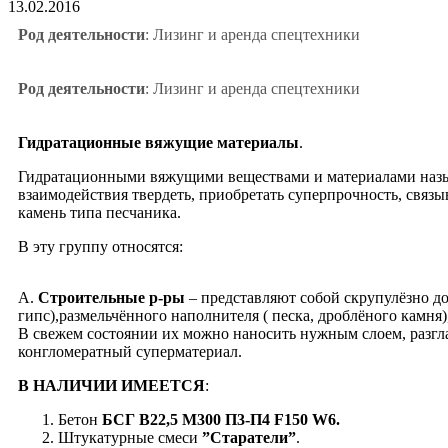
13.02.2016
Род деятельности
: Лизинг и аренда спецтехники
Род деятельности
: Лизинг и аренда спецтехники
Гидратационные вяжущие материалы
.
Гидратационными вяжущими веществами и материалами называ
взаимодействия твердеть, приобретать суперпрочность, связыв
камень типа песчаника.
В эту группу относятся:
А.
Строительные р-ры
– представляют собой скрупулёзно д
гипс),размельчённого наполнителя ( песка, дроблёного камн
В свежем состоянии их можно наносить нужным слоем, разгла
конгломератный суперматериал.
В НАЛИЧИИ ИМЕЕТСЯ
:
Бетон
БСГ В22,5 М300 П3-П4 F150 W6.
Штукатурные смеси
”Старатели”
.