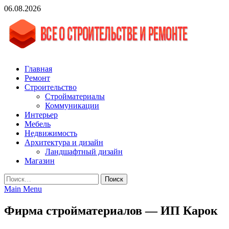
Skip
06.08.2026
to
content
vgasa.ru
Строительный журнал. Всё о строительстве и ремонтах
Главная
Ремонт
Строительство
Стройматериалы
Коммуникации
Интерьер
Мебель
Недвижимость
Архитектура и дизайн
Ландшафтный дизайн
Магазин
Найти:
Main Menu
Фирма стройматериалов — ИП Карок