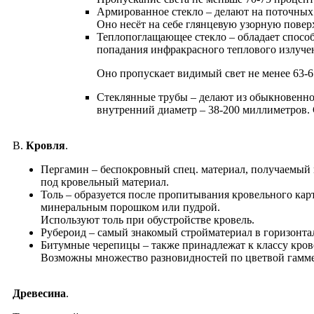
Армированное стекло – делают на поточных
Оно несёт на себе глянцевую узорную повер
Теплопоглащающее стекло – обладает спосо
попадания инфракрасного теплового излучен
Оно пропускает видимый свет не менее 63-6
Cтеклянные трубы – делают из обыкновенног
внутренний диаметр – 38-200 миллиметров.
В.
Кровля
.
Пергамин – беспокровный спец. материал, получаемый
под кровельный материал.
Толь – образуется после пропитывания кровельного ка
минеральным порошком или пудрой.
Используют толь при обустройстве кровель.
Рубероид – самый знакомый стройматериал в горизонтал
Битумные черепицы – также принадлежат к классу кро
Возможны множество разновидностей по цветвой гамме
Древесина
.