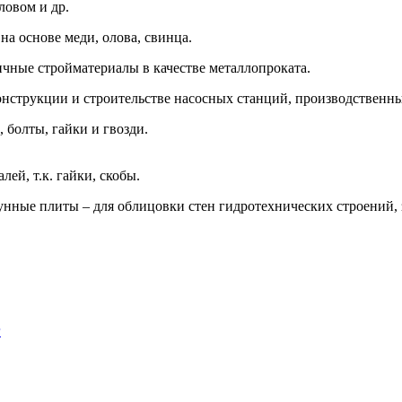
ловом и др.
а основе меди, олова, свинца.
чные стройматериалы в качестве металлопроката.
нструкции и строительстве насосных станций, производственных
 болты, гайки и гвозди.
ей, т.к. гайки, скобы.
нные плиты – для облицовки стен гидротехнических строений, 
г