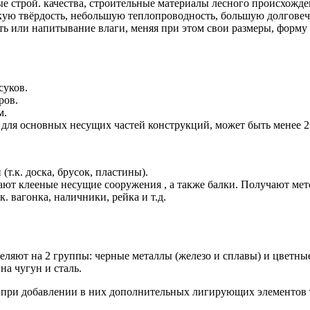
ые строй. качества, строительные материалы лесного происхожд
ую твёрдость, небольшую теплопроводность, большую долговечно
ть или напитывание влаги, меняя при этом свои размеры, форму 
суков.
ров.
м.
 для основных несущих частей конструкций, может быть менее 2
т.к. доска, брусок, пластины).
 клееные несущие сооружения , а также балки. Получают мето
. вагонка, наличники, рейка и т.д.
еляют на 2 группы: черные металлы (железо и сплавы) и цветны
на чугун и сталь.
при добавлении в них дополнительных лигирующих элементов та