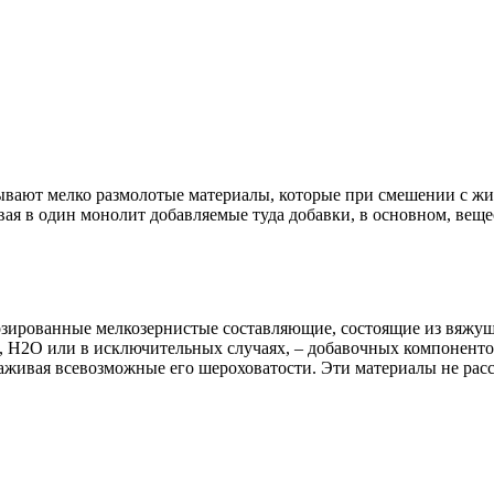
ют мелко размолотые материалы, которые при смешении с жидк
ая в один монолит добавляемые туда добавки, в основном, вещест
озированные мелкозернистые составляющие, состоящие из вяжуще
я), Н2О или в исключительных случаях, – добавочных компоненто
живая всевозможные его шероховатости. Эти материалы не расс