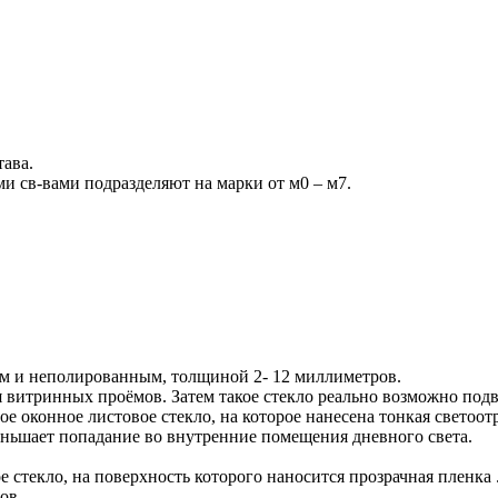
.
ава.
и cв-вами подразделяют на марки от м0 – м7.
м и неполированным, толщиной 2- 12 миллиметров.
 витринных проёмов. Затем такое стекло реально возможно подве
е оконное листовое стекло, на которое нанесена тонкая светоот
еньшает попадание во внутренние помещения дневного света.
е стекло, на поверхность которого наносится прозрачная пленка 
ов.