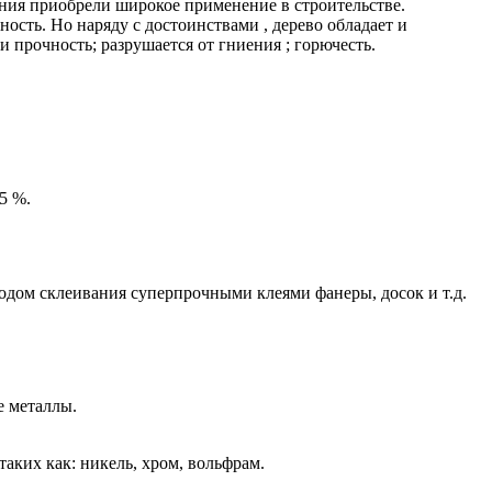
ения приобрели широкое применение в строительстве.
сть. Но наряду с достоинствами , дерево обладает и
и прочность; разрушается от гниения ; горючесть.
5 %.
дом склеивания суперпрочными клеями фанеры, досок и т.д.
е металлы.
ких как: никель, хром, вольфрам.