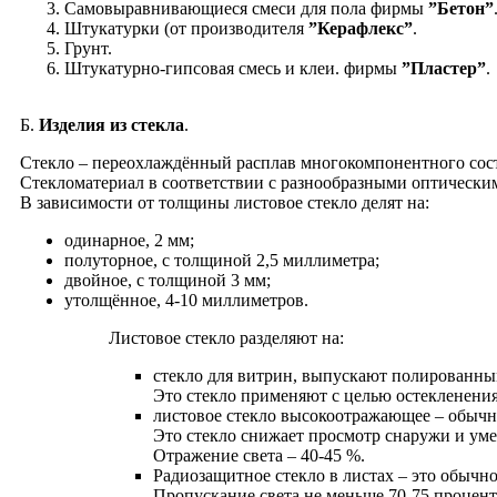
Самовыравнивающиеся смеси для пола фирмы
”Бетон”
Штукатурки (от производителя
”Керафлекс”
.
Грунт.
Штукатурно-гипсовая смесь и клеи. фирмы
”Пластер”
.
Б.
Изделия из стекла
.
Cтекло – переохлаждённый расплав многокомпонентного сост
Стекломатериал в соответствии с разнообразными оптическим
В зависимости от толщины листовое стекло делят на:
одинарное, 2 мм;
полуторное, с толщиной 2,5 миллиметра;
двойное, с толщиной 3 мм;
утолщённое, 4-10 миллиметров.
Листовое стекло разделяют на:
стекло для витрин, выпускают полированны
Это стекло применяют с целью остекленения
листовое стекло высокоотражающее – обычно
Это стекло снижает просмотр снаружи и ум
Отражение света – 40-45 %.
Радиозащитное стекло в листах – это обычно
Пропускание света не меньше 70-75 процент