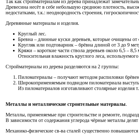
Так как стройматериалам из дерева принадлежат замечательн
Древесина несёт в себе небольшую среднюю плотность, высок
недостатками, т.к.: неоднородность строения, гигроскопичнос
Деревянные материалы и изделия.
Круглый лес.
Бревна – длинные куски деревьев, которые очищены от 
Кругляк или подтоварник – брёвна длиной от 3 до 9 мет
Кряжи – короткие части ствола деревьев около 6,5 – 8,5 
Относительная влажность круглого леса, используемого
Стройматериалы из дерева разделяются на 2 группы:
Пиломатериалы – получают методом распиловки брёвен (
Широкоприменяемым подвидом пиломатериала выступают
Из пиломатериалов изготавливают столярные изделия т.к
Металлы и металлические строительные материалы
.
Металлы, применяемые при строительстве и ремонте, подразд
В зависимости от содержания углерода чёрные металлы делят 
Механико-физические св-ва сталей существенно повышаются 