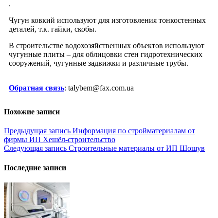
.
Чугун ковкий используют для изготовления тонкостенных
деталей, т.к. гайки, скобы.
В строительстве водохозяйственных объектов используют
чугунные плиты – для облицовки стен гидротехнических
сооружений, чугунные задвижки и различные трубы.
Обратная связь
: talybem@fax.com.ua
Похожие записи
Навигация
Предыдущая запись
Информация по стройматериалам от
фирмы ИП Xешёл-строительство
по
Следующая запись
Строительные материалы от ИП Шошув
записям
Последние записи