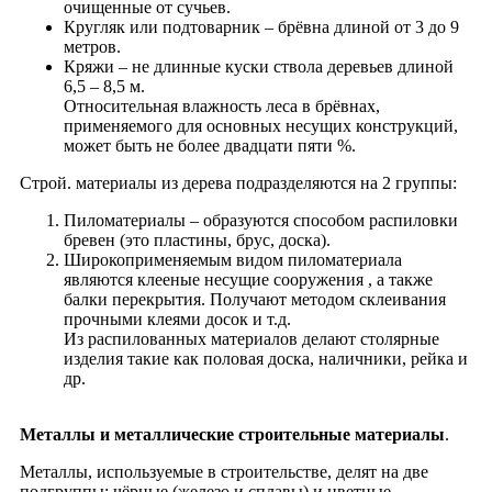
очищенные от сучьев.
Кругляк или подтоварник – брёвна длиной от 3 до 9
метров.
Кряжи – не длинные куски ствола деревьев длиной
6,5 – 8,5 м.
Относительная влажность леса в брёвнах,
применяемого для основных несущих конструкций,
может быть не более двадцати пяти %.
Строй. материалы из дерева подразделяются на 2 группы:
Пиломатериалы – образуются способом распиловки
бревен (это пластины, брус, доска).
Широкоприменяемым видом пиломатериала
являются клееные несущие сооружения , а также
балки перекрытия. Получают методом склеивания
прочными клеями досок и т.д.
Из распилованных материалов делают столярные
изделия такие как половая доска, наличники, рейка и
др.
Металлы и металлические строительные материалы
.
Металлы, используемые в строительстве, делят на две
подгруппы: чёрные (железо и сплавы) и цветные.