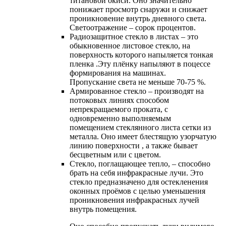
титановой окиси. Оно значительно
понижает просмотр снаружи и снижает
проникновение внутрь дневного света.
Светоотражение – сорок процентов.
Радиозащитное стекло в листах – это
обыкновенное листовое стекло, на
поверхность которого напыляется тонкая
пленка .Эту плёнку напыляют в поцессе
формирования на машинах.
Пропускание света не меньше 70-75 %.
Армированное стекло – производят на
потоковых линиях способом
непрекращаемого проката, с
одновременно выполняемым
помещением стеклянного листа сетки из
металла. Оно имеет блестящую узорчатую
линию поверхности , а также бывает
бесцветным или с цветом.
Стекло, поглащающее тепло, – способно
брать на себя инфракрасные лучи. Это
стекло предназначено для остекленения
оконных проёмов с целью уменьшения
проникновения инфракрасных лучей
внутрь помещения.