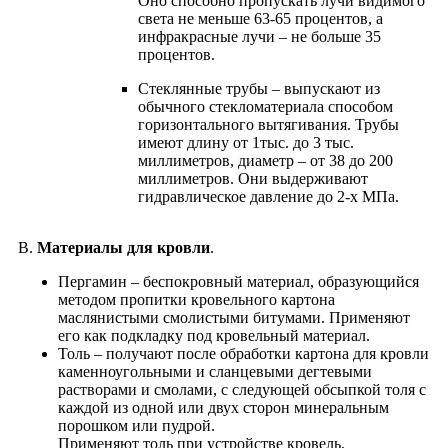
Оно способно пропускать лучи видимого
света не меньше 63-65 процентов, а
инфракрасные лучи – не больше 35
процентов.
Cтеклянные трубы – выпускают из
обычного стекломатериала способом
горизонтального вытягивания. Трубы
имеют длину от 1тыс. до 3 тыс.
миллиметров, диаметр – от 38 до 200
миллиметров. Они выдерживают
гидравлическое давление до 2-х МПа.
В.
Материалы для кровли
.
Пергамин – беспокровный материал, образующийся
методом пропитки кровельного картона
маслянистыми смолистыми битумами. Применяют
его как подкладку под кровельный материал.
Толь – получают после обработки картона для кровли
каменноугольными и сланцевыми дегтевыми
растворами и смолами, с следующей обсыпкой толя с
каждой из одной или двух сторон минеральным
порошком или пудрой.
Применяют толь при устройстве кровель.