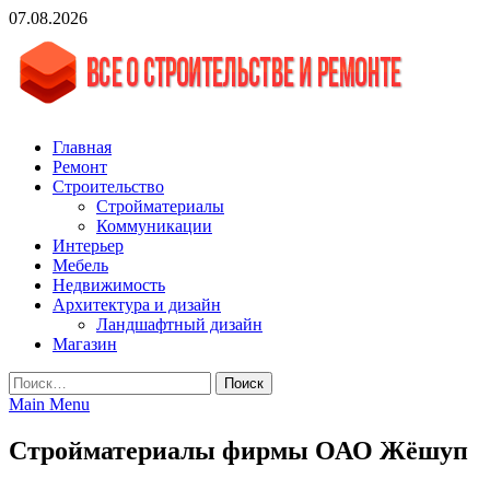
Skip
07.08.2026
to
content
vgasa.ru
Строительный журнал. Всё о строительстве и ремонтах
Главная
Ремонт
Строительство
Стройматериалы
Коммуникации
Интерьер
Мебель
Недвижимость
Архитектура и дизайн
Ландшафтный дизайн
Магазин
Найти:
Main Menu
Стройматериалы фирмы ОАО Жёшуп