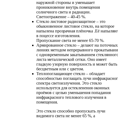
наружной стороны и уменьшает
проникновение внутрь помещения
солнечного света и радиации.
Светоотражение – 40-45 %.
Cтекло листовое радиозащитное – это
обыкновенное листовое стекло, на которое
напылена прозрачная плёночка .Её напыляю
в поцессе изготовления.
Пропускание света не менее 65-70 %.
Армированное стекло – делают на поточных
линиях методом непрерывного прокатывани
с одновременным закатыванием стеклянног
листа металлической сетки. Оно имеет
гладкую узорную поверхность и может быть
бесцветным или с цветом.
Теплопоглащающее стекло – обладает
способностью поглащать лучи инфракрасно
спектра светоизлучения. Это стекло
используется для остекленения оконных
проёмов с целью уменьшения попадания
инфракрасного теплового излучения в
помещения.
Это стекло способно пропускать лучи
видимого света не менее 65 %, а