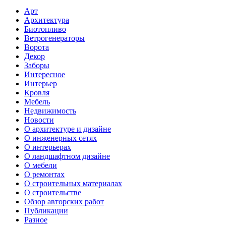
Арт
Архитектура
Биотопливо
Ветрогенераторы
Ворота
Декор
Заборы
Интересное
Интерьер
Кровля
Мебель
Недвижимость
Новости
О архитектуре и дизайне
О инженерных сетях
О интерьерах
О ландшафтном дизайне
О мебели
О ремонтах
О строительных материалах
О строительстве
Обзор авторских работ
Публикации
Разное