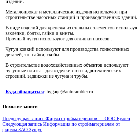
изделий.
Металлопрокат и металлические изделия используют при
строительстве насосных станций и производственных зданий
В виде изделий для крепежа из стальных элементов использу
заклёпки, болты, гайки и винты.
Прочный чугун используют для отливки насосов .
Чугун ковкий используют для производства тонкостенных
деталей, т.к. гайки, скобы.
В строительстве водохозяйственных объектов используют
чугунные плиты – для отделки стен гидротехнических
строений, задвижки из чугуна и трубы.
Куда обращаться
: hygaqe@autorambler.ru
Похожие записи
Навигация
Предыдущая запись
Фирма стройматериалов — ООО Бужеп
Следующая запись
Информация по стройматериалам от
по
фирмы ЗАО Зушуг
записям