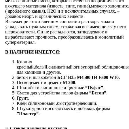
мелкозернистые смеси, которые состоят из неорганического
вяжущего материала (известь, гипс, глина),мелкого заполните
( дроблёного камня), Н2О и в исключительных случаях, –
добавок неорг. и органических веществ.
В свежепригототовленном состоянии растворы можно
укладывать нужным слоем, cглаживая все имеющиеся у него
шероховатости. Он не распадаются, затвердевают и
вырабатывают прочность, преобразовываясь в монолитный
суперматериал.
В НАЛИЧИИ ИМЕЕТСЯ
:
Кирпич
красный,белый,силикатный,огнеупорный,облицовочны
для каминов и другие.
бетон и шлакобетон
БСГ В35 М4500 П4 F300 W10.
Пескоцемент и цемент
М 200
.
Шпатлёвки финишные и цветные
”Пуфас”
.
Смеси для устройства полов фирмы
”Бетон”
.
Грунт.
Клей силиконовый ,быстротвердеющий.
Штукатурно-гипсовая смесь и добавки. фирмы
”Пластер”
.
Б.
Стекло и изделия из стекла
.