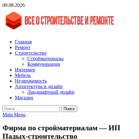
Skip
09.08.2026
to
content
vgasa.ru
Строительный журнал. Всё о строительстве и ремонтах
Главная
Ремонт
Строительство
Стройматериалы
Коммуникации
Интерьер
Мебель
Недвижимость
Архитектура и дизайн
Ландшафтный дизайн
Магазин
Найти:
Main Menu
Фирма по стройматериалам — ИП
Падых-строительство