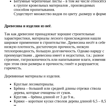
Битумные черепичные листы – в том же числе относятс
к группе кровельных материалов , производимых
способом пропитывания.
Существует множество видов по цвету ,размеру и форме
Древесина и изделия из неё
.
Так как древесине принадлежат хорошие строительные
характеристики, материалы лесного происхождения нашли
широкое применение в строительстве. Древесина несёт в себе
низкую плотность, достаточную прочность, низкую
теплопроводность, большую долговечность. Однако наряду с
преимуществами , древесина имеет и недостатки, т.к.: разное
строение, гигроскопичность или напитывание влаги, изменяя
при этом свои размеры и прочность; гниёт и разрушается;
горючесть.
Деревянные материалы и изделия.
Круглые лесоматериалы.
Брёвна – большой или средней длины отрезки ствола
дерева, которые очищены от суков.
Кругляк – брёвна длиной от 3 до 9 м..
Кряжи – короткие куски cтволов дерева длиной 6,5 – 8,5
м.