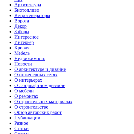
Архитектура
Биотопливо
Ветрогенераторы
Ворота
Декор
Заборы
Интересное
Интерьер
Кровля
Мебель
Недвижимость
Новости
О архитектуре и дизайне
О инженерных сетях
О интерьерах
О ландшафтном дизайне
О мебели
О ремонтах
О строительных материалах
О строительстве
Обзор авторских работ
Публикации
Разное
Статьи
Статьи