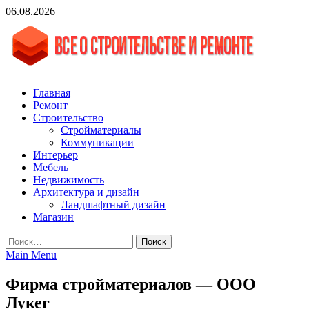
Skip
06.08.2026
to
content
vgasa.ru
Строительный журнал. Всё о строительстве и ремонтах
Главная
Ремонт
Строительство
Стройматериалы
Коммуникации
Интерьер
Мебель
Недвижимость
Архитектура и дизайн
Ландшафтный дизайн
Магазин
Найти:
Main Menu
Фирма стройматериалов — ООО
Лукег