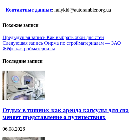
Контактные данные
: nulykid@autorambler.org.ua
Похожие записи
Навигация
Предыдущая запись
Как выбрать обои для стен
Следующая запись
Фирма по стройматериалам — ЗАО
по
Жёфык-стройматериалы
записям
Последние записи
Отдых в тишине: как аренда капсулы для сна
меняет представление о путешествиях
06.08.2026