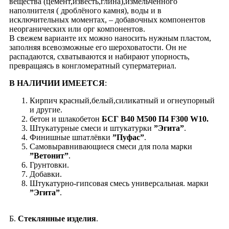
вещества (цемент,известь,глина),измельчённого
наполнителя ( дроблёного камня), воды и в
исключительных моментах, – добавочных компонентов
неорганических или орг компонентов.
В свежем варианте их можно наносить нужным пластом,
заполняя всевозможные его шероховатости. Он не
распадаются, схватываются и набирают упорность,
превращаясь в конгломератный суперматериал.
В НАЛИЧИИ ИМЕЕТСЯ
:
Кирпич красный,белый,силикатный и огнеупорный
и другие.
бетон и шлакобетон
БСГ В40 М500 П4 F300 W10.
Штукатурные смеси и штукатурки
”Эгита”
.
Финишные шпатлёвки
”Пуфас”
.
Самовыравнивающиеся смеси для пола марки
”Ветонит”
.
Грунтовки.
Добавки.
Штукатурно-гипсовая смесь универсальная. марки
”Эгита”
.
Б.
Стеклянные изделия
.