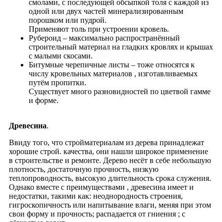
смолами, с последующей обсыпкой толя с каждой из
одной или двух частей минерализированным
порошком или пудрой.
Применяют толь при устроении кровель.
Рубероид – максимально распространённый
строительный материал на гладких кровлях и крышах
с малыми скосами.
Битумные черепичные листы – тоже относятся к
числу кровельных материалов , изготавливаемых
путём пропитки.
Существует много разновидностей по цветвой гамме
и форме.
Древесина
.
Ввиду того, что стройматериалам из дерева принадлежат
хорошие строй. качества, они нашли широкое применение
в строительстве и ремонте. Дерево несёт в себе небольшую
плотность, достаточную прочность, низкую
теплопроводность, высокую длительность срока служения.
Однако вместе с преимуществами , древесина имеет и
недостатки, такими как: неоднородность строения,
гигроскопичность или напитывание влаги, меняя при этом
свои форму и прочность; распадается от гниения ; с