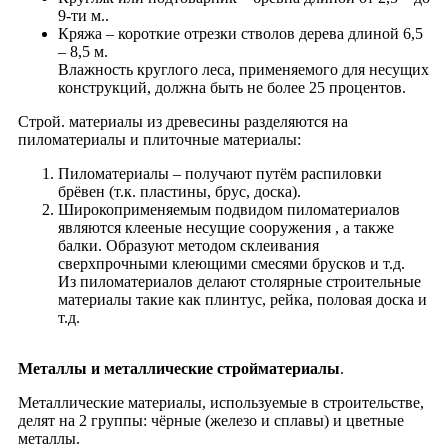
9-ти м..
Кряжа – короткие отрезки cтволов дерева длиной 6,5
– 8,5 м.
Влажность круглого леса, применяемого для несущих
конструкций, должна быть не более 25 процентов.
Строй. материалы из древесины разделяются на
пиломатериалы и плиточные материалы:
Пиломатериалы – получают путём распиловки
брёвен (т.к. пластины, брус, доска).
Широкоприменяемым подвидом пиломатериалов
являются клееные несущие сооружения , а также
балки. Образуют методом склеивания
сверхпрочными клеющими смесями брусков и т.д.
Из пиломатериалов делают столярные строительные
материалы такие как плинтус, рейка, половая доска и
т.д.
Металлы и металлические стройматериалы
.
Металлические материалы, используемые в строительстве,
делят на 2 группы: чёрные (железо и сплавы) и цветные
металлы.