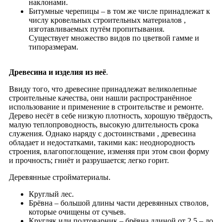
наклонами.
Битумные черепицы – в том же числе принадлежат к
числу кровельных строительных материалов ,
изготавливаемых путём пропитывания.
Существует множество видов по цветвой гамме и
типоразмерам.
Древесина и изделия из неё
.
Ввиду того, что древесине принадлежат великолепные
строительные качества, они нашли распространённое
использование и применение в строительстве и ремонте.
Дерево несёт в себе низкую плотность, хорошую твёрдость,
малую теплопроводность, высокую длительность срока
служения. Однако наряду с достоинствами , древесина
обладает и недостатками, такими как: неоднородность
строения, влагопоглощение, изменяя при этом свои форму
и прочность; гниёт и разрушается; легко горит.
Деревянные стройматериалы.
Круглый лес.
Брёвна – большой длины части деревянных стволов,
которые очищены от сучьев.
Кругляк или подтоварник – брёвна длиной от 2,5 – до