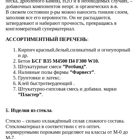
песка, дроблёного камня), Н2О и в необходимых случаях, –
добавочных компонентов неорг. и органических в-в.
В свежем состоянии р-ры можно наносить тонким слоем,
заполняя все его неровности. Он не распадаются,
затвердевают и набирают прочность, превращаясь в
конгломератный суперматериал.
АССОРТИМЕНТНЫЙ ПЕРЕЧЕНЬ
:
Кирпич красный,белый,силикатный и огнеупорный
и др.
Бетон
БСГ В35 М4500 П4 F300 W10.
Штукатурные смеси
”Ротбанд”
.
Наливные полы фирмы
”Фарвест”
.
Грунтовки и латекс.
Клей быстротвердеющий .
Штукатурно-гипсовая смесь и добавки. марки
”Пластер”
.
Б.
Изделия из стекла
.
Cтекло – сильно охлаждённый сплав сложного состава.
Стекломатериал в соответствии с его оптич.
нормируемыми пороками разделяют на классы от М-0 до
М-7.