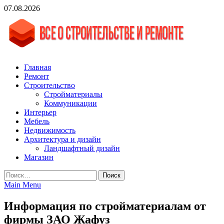
Skip
07.08.2026
to
content
vgasa.ru
Строительный журнал. Всё о строительстве и ремонтах
Главная
Ремонт
Строительство
Стройматериалы
Коммуникации
Интерьер
Мебель
Недвижимость
Архитектура и дизайн
Ландшафтный дизайн
Магазин
Найти:
Main Menu
Информация по стройматериалам от
фирмы ЗАО Жафуз