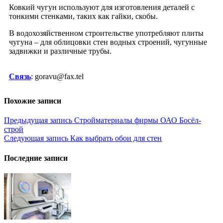
Ковкий чугун используют для изготовления деталей с
тонкими стенками, таких как гайки, скобы.
В водохозяйственном строительстве употребляют плиты
чугуна – для облицовки стен водных строений, чугунные
задвижки и различные трубы.
Связь
: goravu@fax.tel
Похожие записи
Навигация
Предыдущая запись
Стройматериалы фирмы ОАО Босёл-
строй
по
Следующая запись
Как выбрать обои для стен
записям
Последние записи