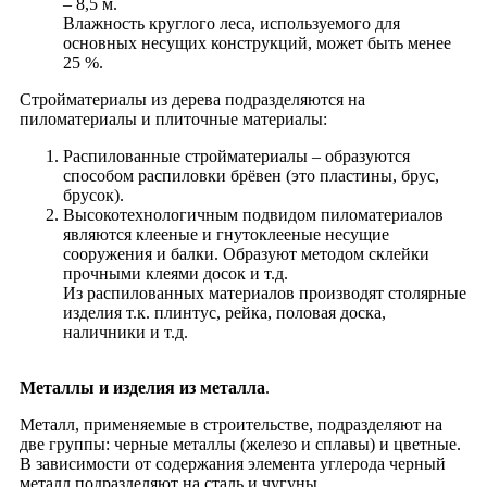
– 8,5 м.
Влажность круглого леса, используемого для
основных несущих конструкций, может быть менее
25 %.
Стройматериалы из дерева подразделяются на
пиломатериалы и плиточные материалы:
Распилованные стройматериалы – образуются
способом распиловки брёвен (это пластины, брус,
брусок).
Высокотехнологичным подвидом пиломатериалов
являются клееные и гнутоклееные несущие
сооружения и балки. Образуют методом склейки
прочными клеями досок и т.д.
Из распилованных материалов производят столярные
изделия т.к. плинтус, рейка, половая доска,
наличники и т.д.
Металлы и изделия из металла
.
Металл, применяемые в строительстве, подразделяют на
две группы: черные металлы (железо и сплавы) и цветные.
В зависимости от содержания элемента углерода черный
металл подразделяют на сталь и чугуны.