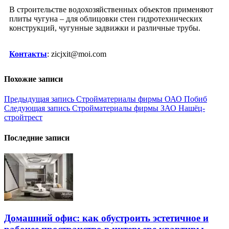
В строительстве водохозяйственных объектов применяют
плиты чугуна – для облицовки стен гидротехнических
конструкций, чугунные задвижки и различные трубы.
Контакты
: zicjxit@moi.com
Похожие записи
Навигация
Предыдущая запись
Стройматериалы фирмы ОАО Побиб
Следующая запись
Стройматериалы фирмы ЗАО Нашёц-
по
стройтрест
записям
Последние записи
Домашний офис: как обустроить эстетичное и