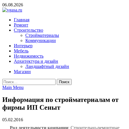
Skip
06.08.2026
to
content
vgasa.ru
Строительный журнал. Всё о строительстве и ремонтах
Главная
Ремонт
Строительство
Стройматериалы
Коммуникации
Интерьер
Мебель
Недвижимость
Архитектура и дизайн
Ландшафтный дизайн
Магазин
Найти:
Main Menu
Информация по стройматериалам от
фирмы ИП Сеныт
05.02.2016
Род деятельности компании
: Строительно-ремонтные