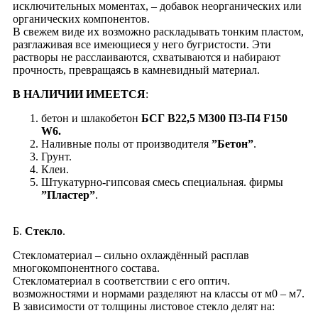
исключительных моментах, – добавок неорганических или
органических компонентов.
В свежем виде их возможно раскладывать тонким пластом,
разглаживая все имеющиеся у него бугристости. Эти
растворы не расслаиваются, схватываются и набирают
прочность, превращаясь в камневидный материал.
В НАЛИЧИИ ИМЕЕТСЯ
:
бетон и шлакобетон
БСГ В22,5 М300 П3-П4 F150
W6.
Наливные полы от производителя
”Бетон”
.
Грунт.
Клеи.
Штукатурно-гипсовая смесь специальная. фирмы
”Пластер”
.
Б.
Стекло
.
Стекломатериал – сильно охлаждённый расплав
многокомпонентного состава.
Стекломатериал в соответствии с его оптич.
возможностями и нормами разделяют на классы от м0 – м7.
В зависимости от толщины листовое стекло делят на: