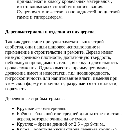
принадлежат к классу кровельных материалов ,
изготавливаемых способом пропитывания.
Существует множество разновидностей по цветвой
гамме и типоразмерам.
Деревоматериалы и изделия из них дерева
.
Так как древесине присущи замечательные строй.
свойства, они нашли широкое использование и
применение в строительстве и ремонте. Дерево имеет
низкую среднюю плотность, достаточную твёрдость,
небольшую проводимость тепла, высокую длительность
срока служения. Однако вместе с преимуществами ,
древесина имеет и недостатки, т.к.: неоднородность,
гигроскопичность или напитывание влаги, изменяя при
этом свои форму и прочность; разрушается от гнилости;
горючесть.
Деревянные стройматериалы.
Круглые лесоматериалы.
Брёвна – большой или средней длины отрезки ствола
дерева, которые очищены от суков.
Кругляк – брёвна длиной от 2,5 – до 9-ти м..
Кряжа – короткие куски ствола деревьев около 6,5 –