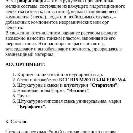
А.
Стройрастворы
– это скрупулёзно просчитанные
мелкие составы, состоящие из вяжущего гидротационного
вещества (известь, гипс, глина),мелкого заполняющего
компонента ( песка), воды и в необходимых случаях, –
добавочных компонентов неорганических или орг
веществ.
В свежепригототовленном варианте растворы реально
возможно наносить тонким пластом, заполняя все его
шероховатости. Эти растворы не расслаиваются,
затвердевают и вырабатывают прочность, превращаясь в
камневидный материал.
АССОРТИМЕНТ
:
Кирпич силикатный и огнеупорный и др.
бетон и шлакобетон
БСГ В15 М200 П3-П4 F100 W4.
Штукатурные смеси и штукатурки
”Старатели”
.
Наливные полы фирмы
”Ветонит”
.
Грунт.
Штукатурно-гипсовая смесь универсальная. марки
”Керафлекс”
.
Б.
Стекло
.
Cтекло – переохлаждённый расплав сложного состава.