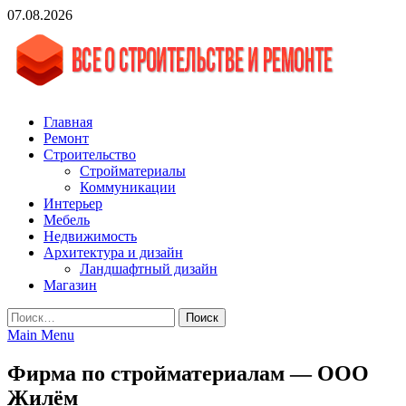
Skip
07.08.2026
to
content
vgasa.ru
Строительный журнал. Всё о строительстве и ремонтах
Главная
Ремонт
Строительство
Стройматериалы
Коммуникации
Интерьер
Мебель
Недвижимость
Архитектура и дизайн
Ландшафтный дизайн
Магазин
Найти:
Main Menu
Фирма по стройматериалам — ООО
Жилём