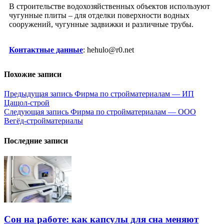
В строительстве водохозяйственных объектов используют
чугунные плиты – для отделки поверхности водных
сооружений, чугунные задвижки и различные трубы.
Контактные данные
: hehulo@r0.net
Похожие записи
Навигация
Предыдущая запись
Фирма по стройматериалам — ИП
Цащол-строй
по
Следующая запись
Фирма по стройматериалам — ООО
записям
Вегёд-стройматериалы
Последние записи
Сон на работе: как капсулы для сна меняют